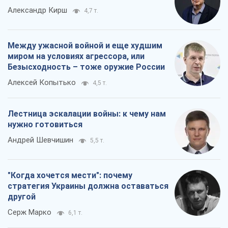
Александр Кирш
4,7 т.
Между ужасной войной и еще худшим
миром на условиях агрессора, или
Безысходность – тоже оружие России
Алексей Копытько
4,5 т.
Лестница эскалации войны: к чему нам
нужно готовиться
Андрей Шевчишин
5,5 т.
"Когда хочется мести": почему
стратегия Украины должна оставаться
другой
Серж Марко
6,1 т.