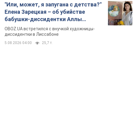
"Или, может, я запугана с детства?"
Елена Зарецкая – об убийстве
бабушки-диссидентки Аллы
Горской, критике сына Стуса и
OBOZ.UA встретился с внучкой художницы-
бегстве в Португалию с пятью
диссидентки в Лиссабоне
детьми
5.08.2026 04:00
25,7 т.