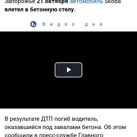
Запорожье
21 октября
автомобиль
Skoda
влетел в бетонную стелу
.
Видео дня
Play Video
В результате ДТП погиб водитель,
оказавшийся под завалами бетона. Об этом
сообщили в пресс-службе Главного