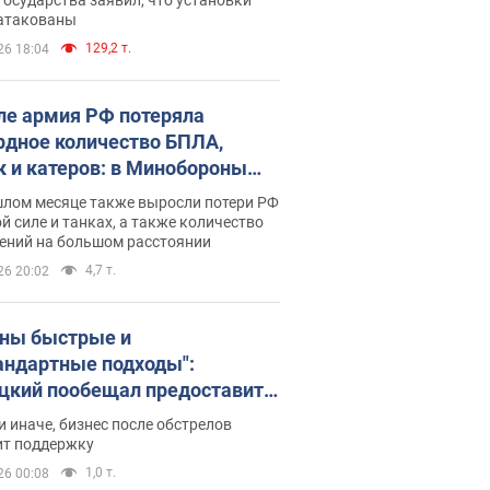
 атакованы
129,2 т.
26 18:04
ле армия РФ потеряла
рдное количество БПЛА,
к и катеров: в Минобороны
родовали статистику
шлом месяце также выросли потери РФ
й силе и танках, а также количество
ений на большом расстоянии
4,7 т.
26 20:02
ны быстрые и
андартные подходы":
цкий пообещал предоставить
есу приоритетный доступ к
и иначе, бизнес после обстрелов
щимся складским
ит поддержку
ещениям
1,0 т.
26 00:08