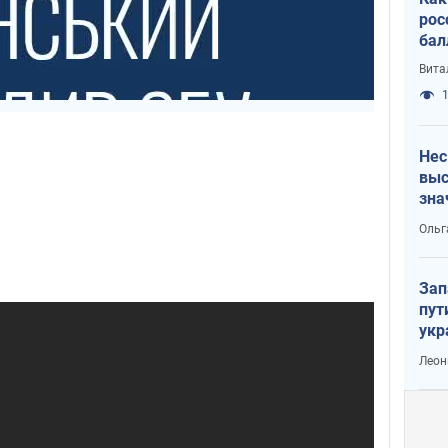
рос
бал
Вита
1
Нес
выс
зна
Ольг
Зап
пут
укр
Леон