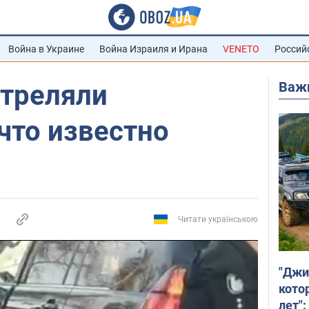
Война в Украине
Война Израиля и Ирана
VENETO
Россий
Важ
стреляли
что известно
Читати українською
"Джи
кото
лет":