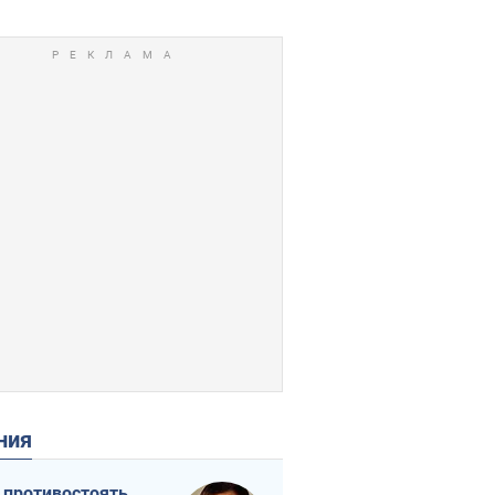
ения
 противостоять