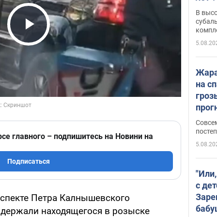
В выс
субаль
компл
Play Video
протяж
5.08.20
Жара
на с
гроз
прогн
ожид
Совсе
пого
постеп
рсе главного – подпишитесь на Новини на
5.08.20
Подписаться
"Или
с дет
Заре
спекте Петра Калнышевского
бабу
держали находящегося в розыске