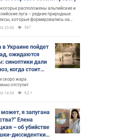
окогорье расположены альпийские и
пийские луга – редкие природные
ексы, которые формировались на
ении сотен лет
567
26 23:00
 в Украине пойдет
пад, ожидаются
ы: синоптики дали
оз, когда стоит
ать изменения
м скоро жара
ды
енно отступит
6,2 т.
26 14:59
, может, я запугана
ства?" Елена
цкая – об убийстве
шки-диссидентки