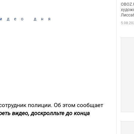
Аллы
OBOZ.U
сына
худож
Лисса
Порт
идео дня
деть
5.08.20
 сотрудник полиции. Об этом сообщает
реть видео, доскролльте до конца