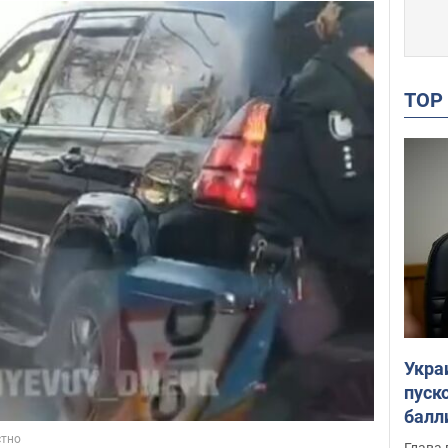
TO
Укра
пуск
балл
пров
Глава 