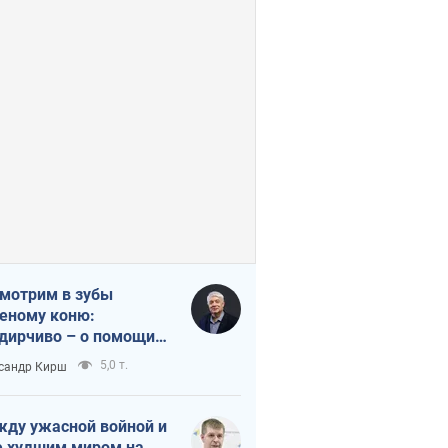
мотрим в зубы
еному коню:
дирчиво – о помощи
аине
5,0 т.
сандр Кирш
ду ужасной войной и
 худшим миром на