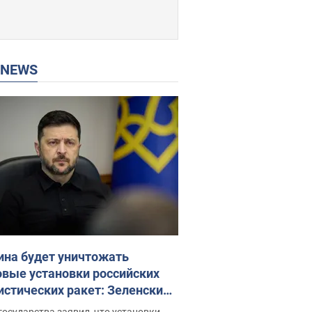
P NEWS
ина будет уничтожать
овые установки российских
истических ракет: Зеленский
ел заседание СНБО
государства заявил, что установки