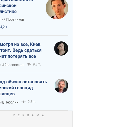
сийской
листике
лий Портников
4,2 т.
мотря на все, Киев
тоит. Ведь сдаться
чит потерять все
9,8 т.
а Айвазовская
ад обязан остановить
инский геноцид
аинцев
2,8 т.
ид Невзлин