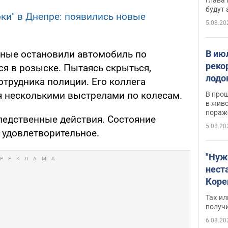
будут
оки" в Днепре: появились новые
5.08.20
В ию
льные остановили автомобиль по
реко
ся в розыске. Пытаясь скрыться,
лодо
отрудника полиции. Его коллега
обна
 несколькими выстрелами по колесам.
В про
в живо
пораж
следственные действия. Состояние
5.08.20
 удовлетворительное.
"Нуж
нест
Коре
бизн
Так ил
имею
получ
пом
6.08.20