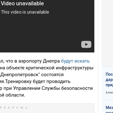
, что в аэропорту Днепра
будут искать
я на объекте критической инфраструктуры
Днепропетровск" состоятся
Пос
дар
ия.Тренировку будет проводить
при
р при Управлении Службы безопасности
Укр
Алек
й области.
Меж
еще