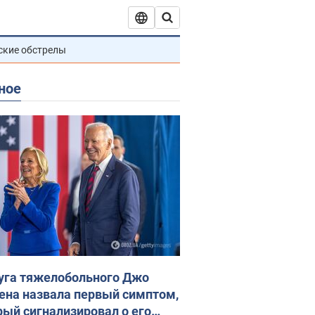
ские обстрелы
ное
уга тяжелобольного Джо
ена назвала первый симптом,
рый сигнализировал о его