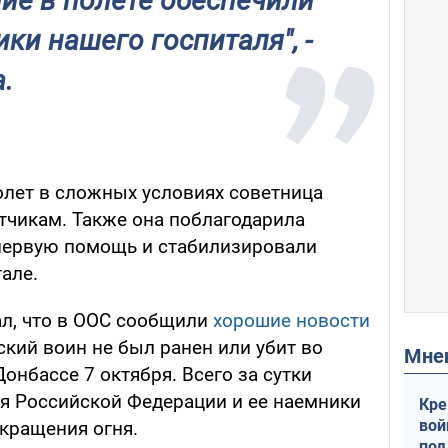
е в полете обеспечили
ки нашего госпиталя", -
.
олет в сложных условиях советница
чикам. Также она поблагодарила
первую помощь и стабилизировали
але.
л, что в ООС сообщили
хорошие новости
ский воин не был ранен или убит во
Мн
онбассе 7 октября. Всего за сутки
 Российской Федерации и ее наемники
Кре
вой
кращения огня.
под