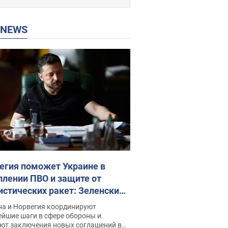
P NEWS
егия поможет Украине в
плении ПВО и защите от
истических ракет: Зеленский
рыл подробности
на и Норвегия координируют
ейшие шаги в сфере обороны и
ют заключения новых соглашений в