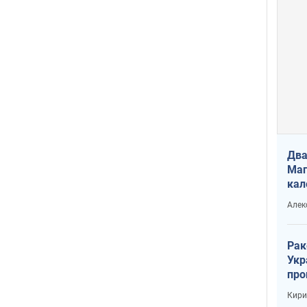
Два
Маг
кал
Алек
Рак
Укр
про
соб
Кири