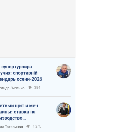
 супертурнира
учих: спортивній
ендарь осени-2026
384
сандр Липенко
етный щит и меч
аины: ставка на
изводство
ственных ракет
1,2 т.
лл Татаринов