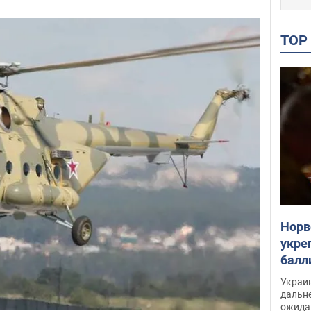
TO
Норв
укре
балл
раск
Украи
дальн
ожида