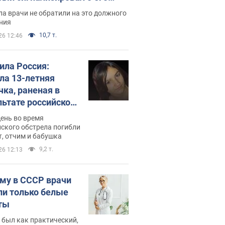
ессивном" раке
а врачи не обратили на это должного
ния
10,7 т.
26 12:46
била Россия:
ла 13-летняя
чка, раненая в
льтате российской
и на Сумскую
день во время
сть. Фото
ского обстрела погибли
т, отчим и бабушка
9,2 т.
26 12:13
му в СССР врачи
ли только белые
ты
 был как практический,