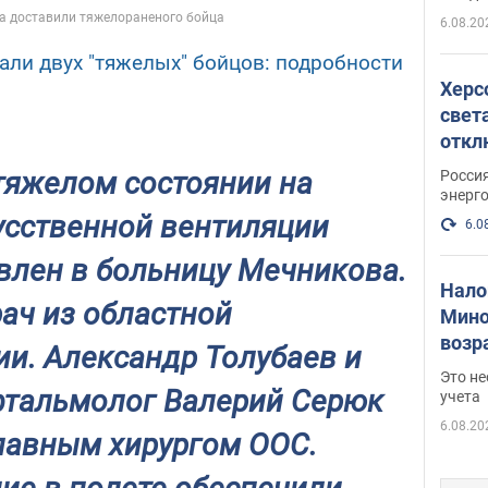
рамках
6.08.20
али двух "тяжелых" бойцов: подробности
Херс
свет
откл
энер
тяжелом состоянии на
Росси
энерг
усственной вентиляции
6.0
авлен в больницу Мечникова.
Нало
ач из областной
Мино
возра
и. Александр Толубаев и
нужн
Это н
фтальмолог Валерий Серюк
учета
6.08.20
лавным хирургом ООС.