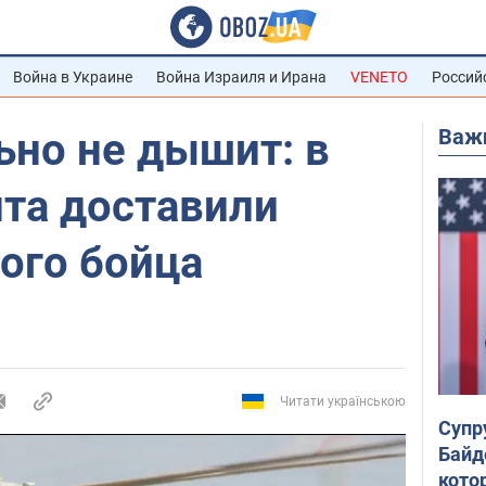
Война в Украине
Война Израиля и Ирана
VENETO
Россий
Важ
ьно не дышит: в
нта доставили
ого бойца
Читати українською
Супр
Байд
кото