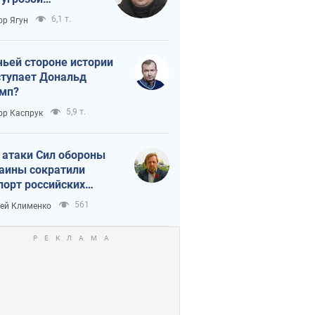
тическая
6,1 т.
ор Ягун
истика
чьей стороне истории
тупает Дональд
мп?
5,9 т.
ор Каспрук
 атаки Сил обороны
аины сократили
порт российских
тепродуктов
561
ей Клименко