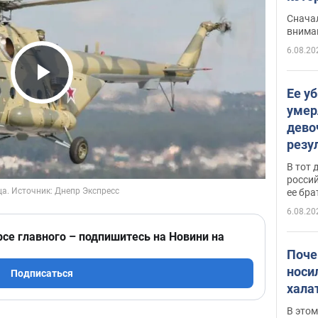
"агр
Сначал
внима
6.08.20
Play Video
Ее у
умер
дево
резу
атак
В тот 
обла
россий
ее бра
6.08.20
рсе главного – подпишитесь на Новини на
Поче
носи
Подписаться
хала
В этом