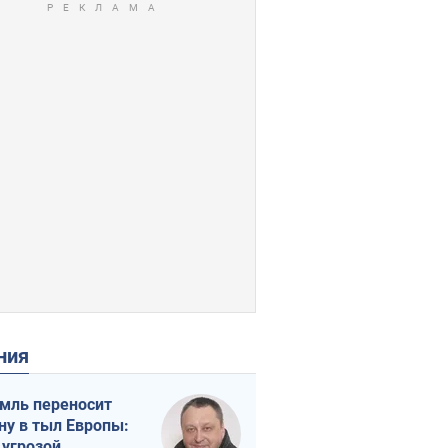
ения
мль переносит
ну в тыл Европы:
 угрозой