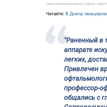
Читайте:
В Днепр эвакуиров
"Раненный в 
аппарате иск
легких, дост
Привлечен вр
офтальмологи
профессор-о
общались с г