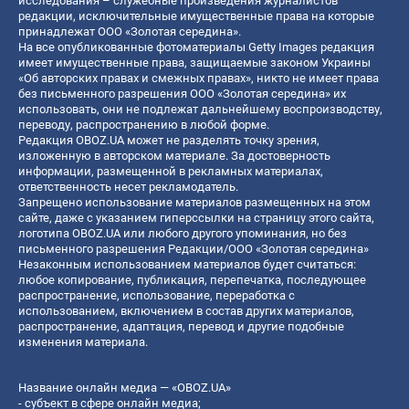
исследования – служебные произведения журналистов
редакции, исключительные имущественные права на которые
принадлежат ООО «Золотая середина».
На все опубликованные фотоматериалы Getty Images редакция
имеет имущественные права, защищаемые законом Украины
«Об авторских правах и смежных правах», никто не имеет права
без письменного разрешения ООО «Золотая середина» их
использовать, они не подлежат дальнейшему воспроизводству,
переводу, распространению в любой форме.
Редакция OBOZ.UA может не разделять точку зрения,
изложенную в авторском материале. За достоверность
информации, размещенной в рекламных материалах,
ответственность несет рекламодатель.
Запрещено использование материалов размещенных на этом
сайте, даже с указанием гиперссылки на страницу этого сайта,
логотипа OBOZ.UA или любого другого упоминания, но без
письменного разрешения Редакции/ООО «Золотая середина»
Незаконным использованием материалов будет считаться:
любое копирование, публикация, перепечатка, последующее
распространение, использование, переработка с
использованием, включением в состав других материалов,
распространение, адаптация, перевод и другие подобные
изменения материала.
Название онлайн медиа — «OBOZ.UA»
- субъект в сфере онлайн медиа;