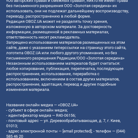
«Об авторских правах и смежных правах», никто не имеет права
без письменного разрешения ООО «Золотая середина» их
использовать, они не подлежат дальнейшему воспроизводству,
переводу, распространению в любой форме.
Редакция OBOZ.UA может не разделять точку зрения,
изложенную в авторском материале. За достоверность
информации, размещенной в рекламных материалах,
ответственность несет рекламодатель.
Запрещено использование материалов размещенных на этом
сайте, даже с указанием гиперссылки на страницу этого сайта,
логотипа OBOZ.UA или любого другого упоминания, но без
письменного разрешения Редакции/ООО «Золотая середина»
Незаконным использованием материалов будет считаться:
любое копирование, публикация, перепечатка, последующее
распространение, использование, переработка с
использованием, включением в состав других материалов,
распространение, адаптация, перевод и другие подобные
изменения материала.
Название онлайн медиа — «OBOZ.UA»
- субъект в сфере онлайн медиа;
- идентификатор медиа — R40-06156;
- почтовый адрес — ул. Деревообрабатывающая, д. 7, г. Киев,
01013;
- адрес электронной почты —
[email protected]
; - телефон — (044)
585 46 20