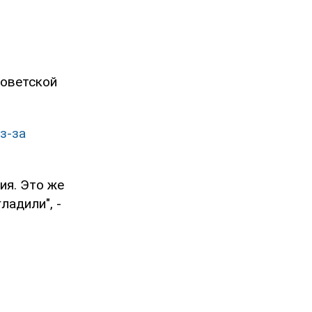
советской
з-за
ия. Это же
ладили", -