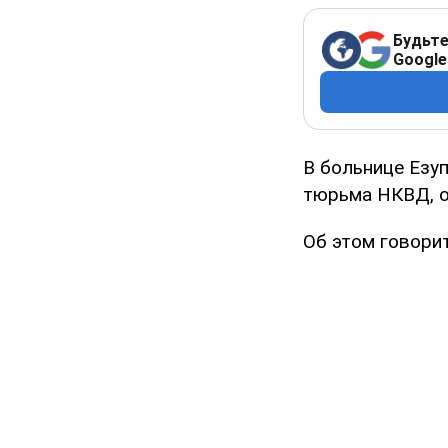
Будьте
Google
В больнице Езу
тюрьма НКВД, о
Об этом говорит