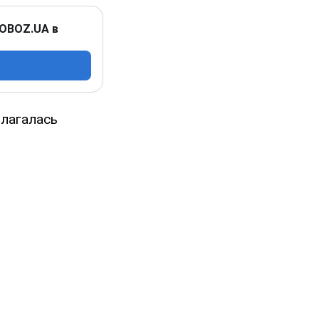
 OBOZ.UA в
олагалась