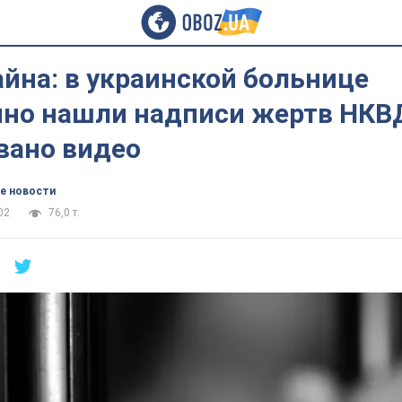
йна: в украинской больнице
но нашли надписи жертв НКВ
вано видео
е новости
02
76,0 т.