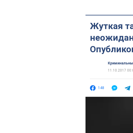
Жуткая та
неожидан
Опублико
Криминальны
11.10.2017 00:
148