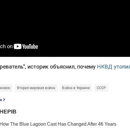
реватель", историк объяснил, почему
НКВД утопил
нковск
Вторая мировая война
Война в Украине
СССР
а