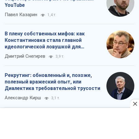
YouTube
Павел Казарин
1,4 т.
В плену собственных мифов: как
Константиновка стала главной
идеологической ловушкой для
российских оккупантов
Дмитрий Снегирев
3,9 т.
Рекрутинг: обновленный и, похоже,
полезный вражеский опыт, или
Диалектика требовательной трусости
Александр Кирш
3,1 т.
Ни оружия, ни людей: как Лукашенко
создает новую армию
Игар Тышкевич
17,3 т.