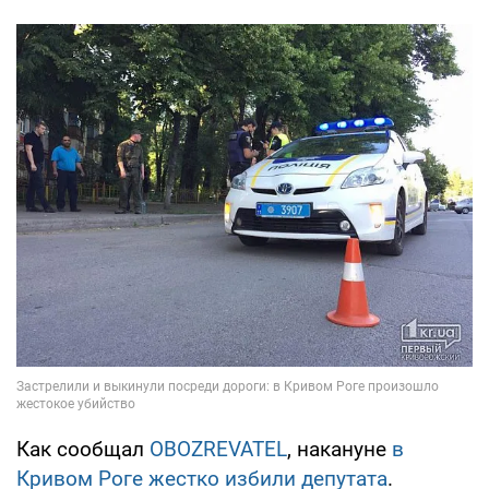
Как сообщал
OBOZREVATEL
, накануне
в
Кривом Роге жестко избили депутата
.