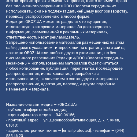
«Об авторских правах и смежных правах», никто не имеет права
без письменного разрешения ООО «Золотая середина» их
использовать, они не подлежат дальнейшему воспроизводству,
переводу, распространению в любой форме.
Редакция OBOZ.UA может не разделять точку зрения,
изложенную в авторском материале. За достоверность
информации, размещенной в рекламных материалах,
ответственность несет рекламодатель.
Запрещено использование материалов размещенных на этом
сайте, даже с указанием гиперссылки на страницу этого сайта,
логотипа OBOZ.UA или любого другого упоминания, но без
письменного разрешения Редакции/ООО «Золотая середина»
Незаконным использованием материалов будет считаться:
любое копирование, публикация, перепечатка, последующее
распространение, использование, переработка с
использованием, включением в состав других материалов,
распространение, адаптация, перевод и другие подобные
изменения материала.
Название онлайн медиа — «OBOZ.UA»
- субъект в сфере онлайн медиа;
- идентификатор медиа — R40-06156;
- почтовый адрес — ул. Деревообрабатывающая, д. 7, г. Киев,
01013;
- адрес электронной почты —
[email protected]
; - телефон — (044)
585 46 20