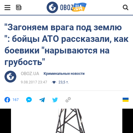
"Загоняем врага под землю
": бойцы АТО рассказали, как
боевики "нарываются на
грубость"
OBOZ.UA
Криминальные новости
9.08.2017 23:47
23,5 т.
167