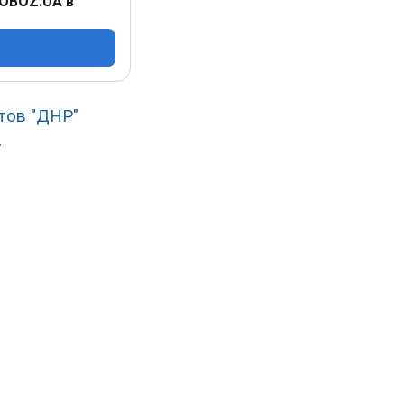
 OBOZ.UA в
тов "ДНР"
.