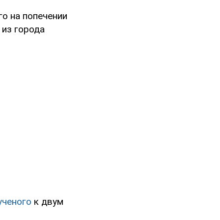
го на попечении
 из города
ученого
к двум