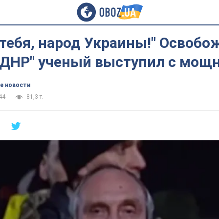
 тебя, народ Украины!" Освоб
 "ДНР" ученый выступил с мощ
е новости
44
81,3 т.