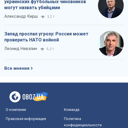
Все мнения
О компании
Команда
Правовая информация
Политика
конфиденциальности
Реклама на сайте
Документы
Редакционная политика
Журналисты OBOZ.UA на месте
событий
OBOZ.UA
Политика
Мир
Расследования