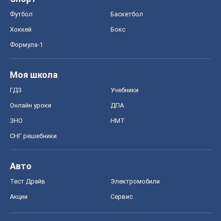
Онлайн уроки
ДПА
ЗНО
НМТ
СНГ решебники
Авто
Тест Драйв
Электромобили
Акции
Сервис
Food Oboz
Рецепты
Напитки
Диеты
Экономика
Рынки и компании
Mакроэкономика