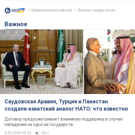
Саудовская Аравия, Турция и Пакистан
создали азиатский аналог НАТО: что известно
Договор предусматривает взаимную поддержку в случае
нападения на одно из государств
8.08.2026 00:22
4,6 т.
В Прикарпатье после аномальной
жары прошел сильный ливень:
дороги превратились в реки. Видео
Непогода обрушилась на Ивано-Франковскую
область и курортный Буковель
5 часов назад
9,0 т.