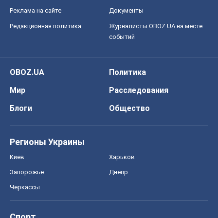
Блоги
Общество
Регионы Украины
Киев
Харьков
Запорожье
Днепр
Черкассы
Спорт
Футбол
Баскетбол
Хоккей
Бокс
Формула-1
Моя школа
ГДЗ
Учебники