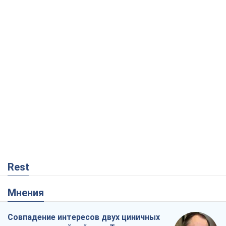
Rest
Мнения
Совпадение интересов двух циничных
игроков или тайный план Трампа и
Путина?
Виктор Швец
4,9 т.
Минск готовится к функционированию
в условиях масштабного военного
кризиса
Александр Левченко
9,8 т.