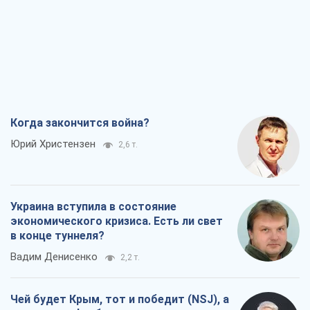
Юрий Христензен
2,6 т.
Украина вступила в состояние
экономического кризиса. Есть ли свет
в конце туннеля?
Вадим Денисенко
2,2 т.
Чей будет Крым, тот и победит (NSJ), а
украинских футбольных чиновников
могут назвать убийцами
Александр Кирш
3,2 т.
Запад проспал угрозу: Россия может
проверить НАТО войной
Леонид Невзлин
6,3 т.