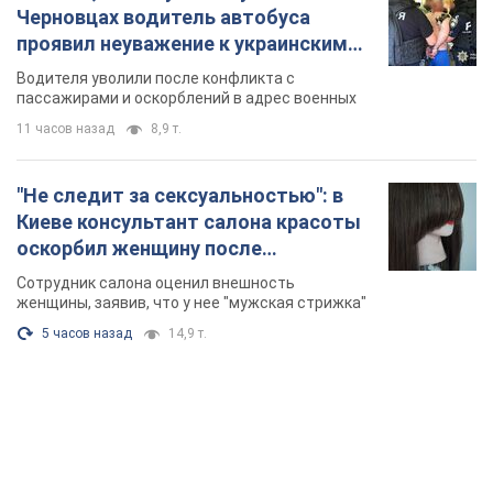
Черновцах водитель автобуса
проявил неуважение к украинским
военным и поплатился за это.
Водителя уволили после конфликта с
Видео
пассажирами и оскорблений в адрес военных
11 часов назад
8,9 т.
"Не следит за сексуальностью": в
Киеве консультант салона красоты
оскорбил женщину после
химиотерапии, разгорелся скандал.
Сотрудник салона оценил внешность
Фото
женщины, заявив, что у нее "мужская стрижка"
5 часов назад
14,9 т.