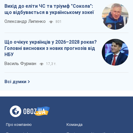
Василь Фурман
17,3 т.
Всі думки
Про компанію
Команда
Правова інформація
Політика конфіденційності
Реклама на сайті
Документи
Редакційна політика
Журналісти OBOZ.UA на місці
подій
OBOZ.UA
Політика