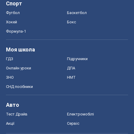
Онлайн уроки
ДПА
ЗНО
НМТ
СНД посібники
Авто
Тест Драйв
Електромобілі
Акції
Сервіс
Food Oboz
Рецепти
Напої
Дієти
Економіка
Ринки та компанії
Макроекономіка