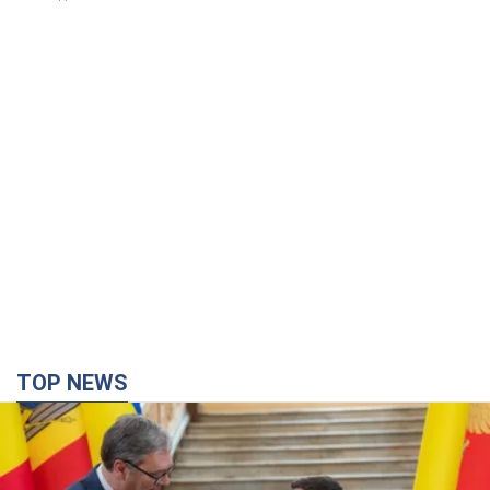
TOP NEWS
Зеленський вперше прибув до Сербії:
планується зустріч із Вучичем