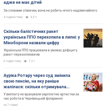
Українська ППО працювала в умовах дефіциту
ракет-перехоплювачів
6 годин тому
7,2 т.
Ауріка Ротару через суд змінила
свою пенсію, на яку раніше
жалілася: скільки отримувала
співачка
У виплату не врахували зарплатню артистки за
час роботи в Чернівецькій філармонії
за 7 годин