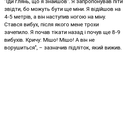
"Іди глянь, що я знайшов". Я запропонував піти
звідти, бо можуть бути ще міни. Я відійшов на
4-5 метрів, а він наступив ногою на міну.
Стався вибух, після якого мене трохи
зачепило. Я почав тікати назад і почув ще 8-9
вибухів. Кричу: Мішо! Мішо! А він не
ворушиться", – зазначив підліток, який вижив.