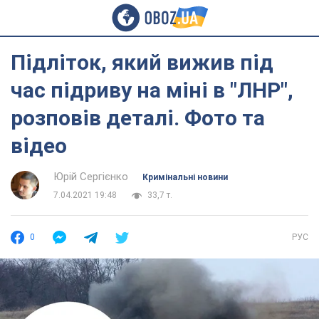
Підліток, який вижив під
час підриву на міні в "ЛНР",
розповів деталі. Фото та
відео
Юрій Сергієнко
Кримінальні новини
7.04.2021 19:48
33,7 т.
0
РУС