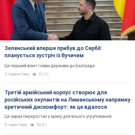
Це перший візит глави держави до Бєлграда
2 години тому
21,7 т.
Третій армійський корпус створює для
російських окупантів на Лиманському напрямку
критичний дискомфорт: як це вдалося
Це зараз переростає у кризу для всього угруповання
5 годин тому
50,9 т.
В окупованій Ялті прогриміли потужні вибухи:
валить чорний дим. Фото і відео
Місто, ймовірно, опинилося під атакою дронів
8 годин тому
8,5 т.