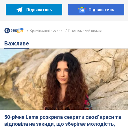
50-річна Lama розкрила секрети своєї краси та
відповіла на закиди, що зберігає молодість,
адже не має дітей
За словами співачки, вона не робить нічого надзвичайного
4 години тому
6,5 т.
Скільки балістичних ракет
українська ППО перехопила в липні: у
Міноборони назвали цифру