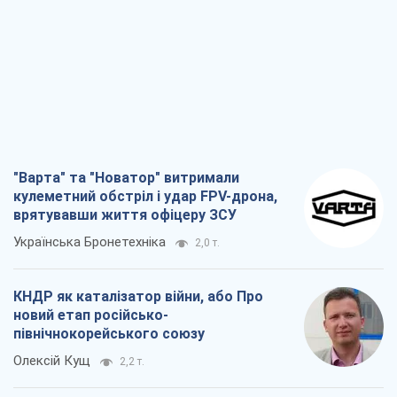
"Варта" та "Новатор" витримали
кулеметний обстріл і удар FPV-дрона,
врятувавши життя офіцеру ЗСУ
Українська Бронетехніка
2,0 т.
КНДР як каталізатор війни, або Про
новий етап російсько-
північнокорейського союзу
Олексій Кущ
2,2 т.
Вихід до еліти ЧС та тріумф "Сокола":
що відбувається в українському хокеї
Олександр Липенко
801
Що очікує українців у 2026–2028 роках?
Головні висновки з нових прогнозів від
НБУ