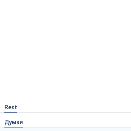
Rest
Думки
Росія втрачає ресурси поза планом: хто
насправді диктує темп війни
Сергій Місюра
6,8 т.
"Ми вже проходили через гірше": Україні
не варто піддаватися зневірі через
ракетний терор