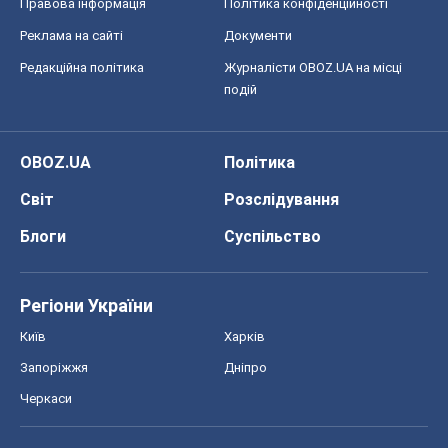
Світ
Розслідування
Блоги
Суспільство
Регіони України
Київ
Харків
Запоріжжя
Дніпро
Черкаси
Спорт
Футбол
Баскетбол
Хокей
Бокс
Формула-1
Моя школа
ГДЗ
Підручники