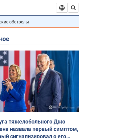
ские обстрелы
ное
уга тяжелобольного Джо
ена назвала первый симптом,
рый сигнализировал о его