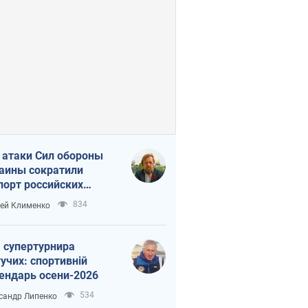
 атаки Сил обороны
аины сократили
порт российских
тепродуктов
834
ей Клименко
 супертурнира
учих: спортивній
ендарь осени-2026
534
сандр Липенко