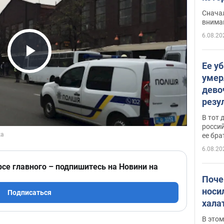
"агр
Сначал
внима
6.08.20
Play Video
Ее у
умер
дево
резу
атак
В тот 
обла
россий
ее бра
6.08.20
рсе главного – подпишитесь на Новини на
Поче
носи
Подписаться
хала
В этом