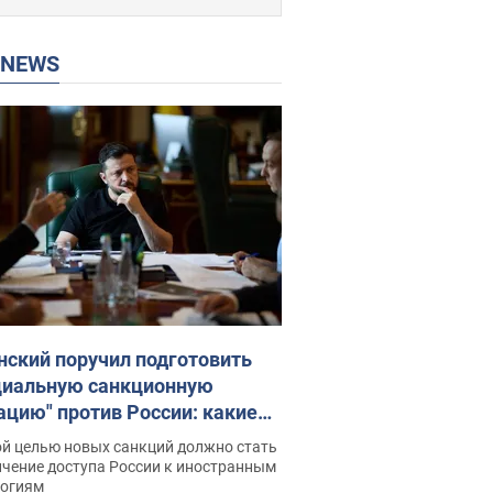
P NEWS
нский поручил подготовить
циальную санкционную
ацию" против России: какие
чи поставил президент. Фото
ой целью новых санкций должно стать
ичение доступа России к иностранным
логиям