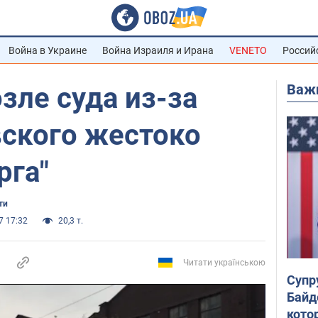
Война в Украине
Война Израиля и Ирана
VENETO
Россий
Важ
зле суда из-за
вского жестоко
рга"
ти
7 17:32
20,3 т.
Читати українською
Супр
Байд
кото