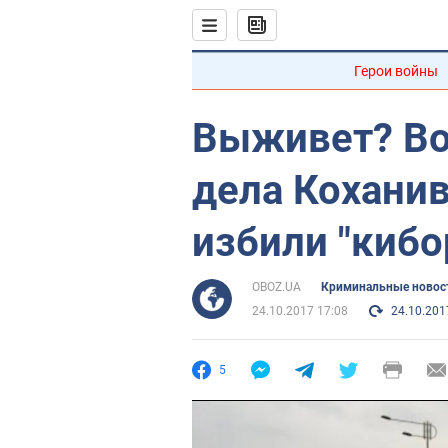
Герои войны
Выживет? Во
дела Кохани
избили "кибо
OBOZ.UA
Криминальные новос
24.10.2017 17:08
24.10.201
5