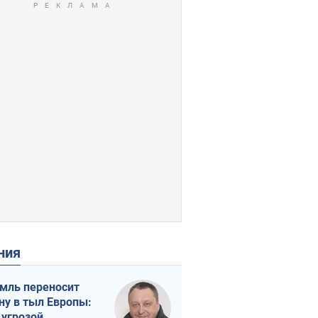
ения
мль переносит
ну в тыл Европы:
 угрозой