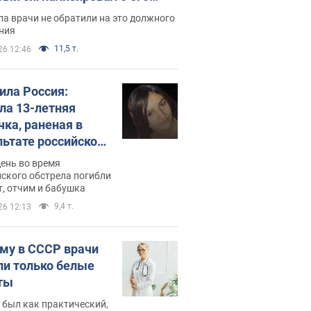
ессивном" раке
а врачи не обратили на это должного
ния
11,5 т.
26 12:46
била Россия:
ла 13-летняя
чка, раненая в
льтате российской
и на Сумскую
день во время
сть. Фото
ского обстрела погибли
т, отчим и бабушка
9,4 т.
26 12:13
му в СССР врачи
ли только белые
ты
 был как практический,