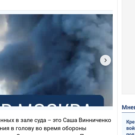
Мн
нных в зале суда – это Саша Винниченко
Кре
ения в голову во время обороны
вой
под