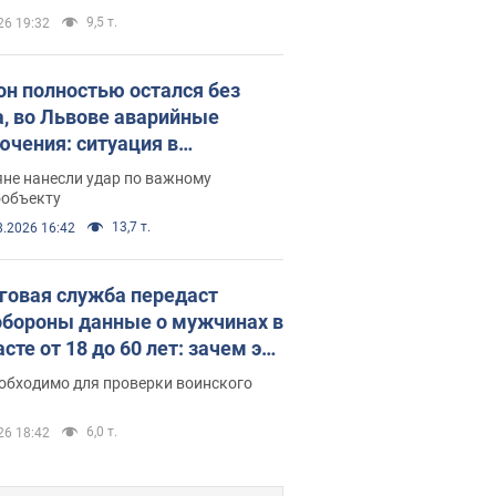
9,5 т.
26 19:32
он полностью остался без
а, во Львове аварийные
ючения: ситуация в
госистеме 6 августа
яне нанесли удар по важному
ообъекту
13,7 т.
8.2026 16:42
говая служба передаст
бороны данные о мужчинах в
сте от 18 до 60 лет: зачем это
о
еобходимо для проверки воинского
6,0 т.
26 18:42