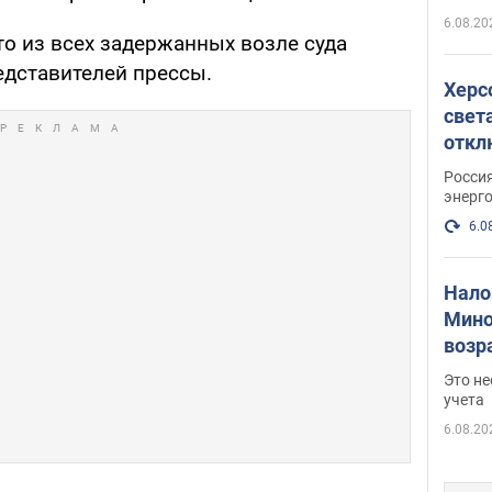
6.08.20
то из всех задержанных возле суда
едставителей прессы.
Херс
свет
откл
энер
Росси
энерг
6.0
Нало
Мино
возра
нужн
Это н
учета
6.08.20