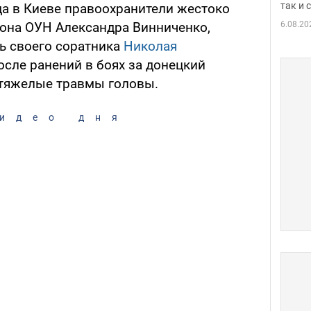
так и
да в Киеве правоохранители жестоко
6.08.20
она ОУН Александра Винниченко,
ь своего соратника
Николая
сле ранений в боях за донецкий
 тяжелые травмы головы.
идео дня