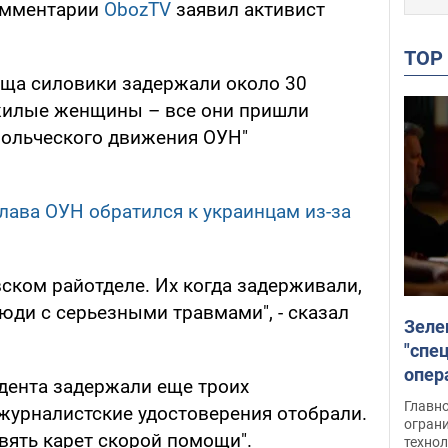
омментарии
ObozTV
заявил активист
TO
оища силовики задержали около 30
ожилые женщины – все они пришли
вольческого движения ОУН"
глава ОУН обратился к украинцам из-за
ском райотделе. Их когда задерживали,
люди с серьезными травмами", - сказал
Зеле
"спе
опер
идента задержали еще троих
зада
Главн
 журналистские удостоверения отобрали.
огран
вять карет скорой помощи".
техно