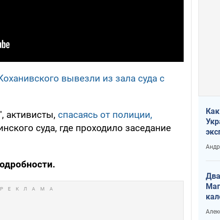
Коханивского вывезли из зала суда с
Как
, активисты,
спасаясь от полиции,
Укр
нского суда, где проходило заседание
экс
неф
Андр
подробности.
Два
Маг
кал
Алек