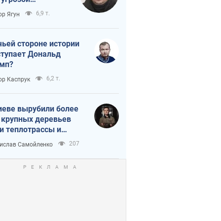
тическая
6,9 т.
ор Ягун
истика
чьей стороне истории
тупает Дональд
мп?
6,2 т.
ор Каспрук
иеве вырубили более
 крупных деревьев
и теплотрассы и
реки Генплану
207
ислав Самойленко