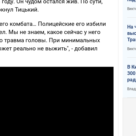
году. Он чудом остался жив. По сути,
кри
ркнул Тицький.
Викт
лог
его комбата… Полицейские его избили
На 
л. Мы не знаем, какое сейчас у него
выс
Тра
его травма головы. При минимальных
ожет реально не выжить", - добавил
Викт
В К
300
рад
воп
Влад