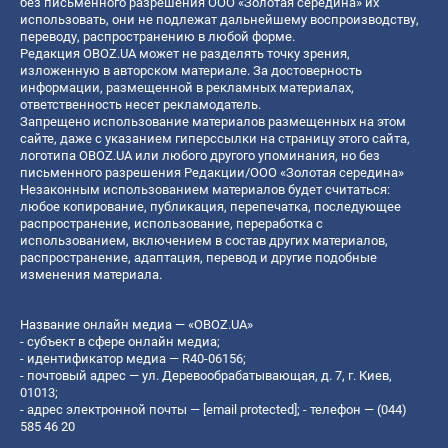
без письменного разрешения ООО «Золотая середина» их
использовать, они не подлежат дальнейшему воспроизводству,
переводу, распространению в любой форме.
Редакция OBOZ.UA может не разделять точку зрения,
изложенную в авторском материале. За достоверность
информации, размещенной в рекламных материалах,
ответственность несет рекламодатель.
Запрещено использование материалов размещенных на этом
сайте, даже с указанием гиперссылки на страницу этого сайта,
логотипа OBOZ.UA или любого другого упоминания, но без
письменного разрешения Редакции/ООО «Золотая середина»
Незаконным использованием материалов будет считаться:
любое копирование, публикация, перепечатка, последующее
распространение, использование, переработка с
использованием, включением в состав других материалов,
распространение, адаптация, перевод и другие подобные
изменения материала.
Название онлайн медиа — «OBOZ.UA»
- субъект в сфере онлайн медиа;
- идентификатор медиа — R40-06156;
- почтовый адрес — ул. Деревообрабатывающая, д. 7, г. Киев,
01013;
- адрес электронной почты —
[email protected]
; - телефон — (044)
585 46 20