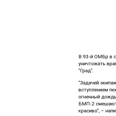
В 93-й ОМБр в 
уничтожать вра
"Град".
"Задачей экипаж
вступлением пе
огненный дождь
БМП-2 смешают 
красиво", – нап