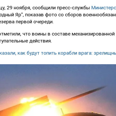
ицу, 29 ноября, сообщили пресс-службы
Министерс
одный Яр", показав фото со сборов военнообяза
езерва первой очереди.
тметили, что воины в составе механизированной
тупательные действия.
казали, как будут топить корабли врага: зрелищн