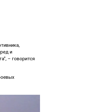
отивника,
ред и
а", – говорится
боевых