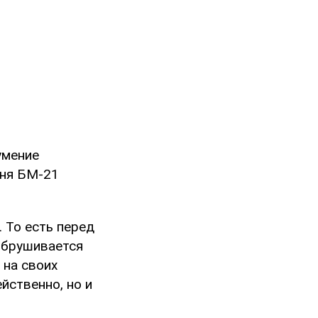
умение
гня БМ-21
 То есть перед
 обрушивается
 на своих
йственно, но и