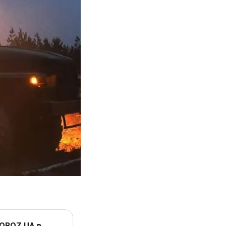
 OBOZ.UA в