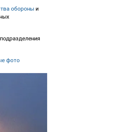
тва обороны
и
нных
 подразделения
ые фото