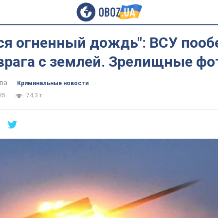
ся огненный дождь": ВСУ поо
врага с землей. Зрелищные фо
ва
Криминальные новости
35
74,3 т.