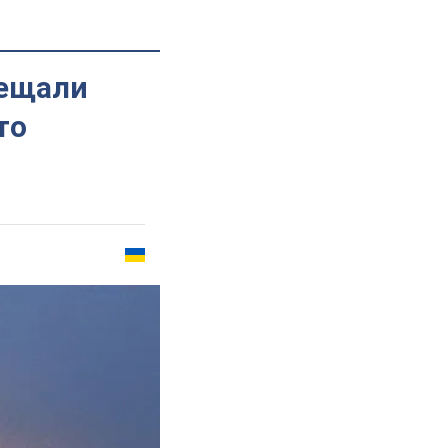
бещали
то