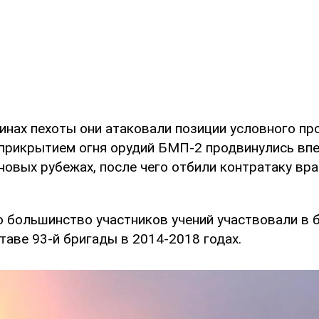
инах пехоты они атаковали позиции условного пр
 прикрытием огня орудий БМП-2 продвинулись впе
новых рубежах, после чего отбили контратаку враг
о большинство участников учений участвовали в 
таве 93-й бригады в 2014-2018 годах.