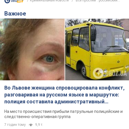
Криминальные новости
"Все простим": российский...
Важное
Во Львове женщина спровоцировала конфликт,
разговаривая на русском языке в маршрутке:
полиция составила административный
протокол. Видео
На место происшествия прибыли патрульные полицейские и
следственно-оперативная группа
7 годин тому
9,9 т.