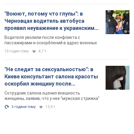
"Воюют, потому что глупы": в
Черновцах водитель автобуса
проявил неуважение к украинским
военным и поплатился за это.
Водителя уволили после конфликта с
Видео
пассажирами и оскорблений в адрес военных
10 годин тому
8,7 т.
"Не следит за сексуальностью": в
Киеве консультант салона красоты
оскорбил женщину после
химиотерапии, разгорелся скандал.
Сотрудник салона оценил внешность
Фото
женщины, заявив, что у нее "мужская стрижка"
3 години тому
13,9 т.