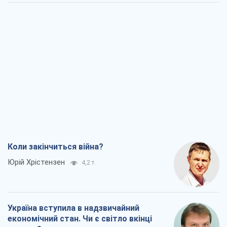
Коли закінчиться війна?
Юрій Хрістензен
4,2 т.
Україна вступила в надзвичайний
економічний стан. Чи є світло вкінці
тунелю?
Вадим Денисенко
3,6 т.
Чий буде Крим, той і переможе (NSJ), а
українських футбольних чиновників
можуть назвати вбивцями
Олександр Кірш
4,1 т.
Захід проспав загрозу: Росія може
перевірити НАТО війною