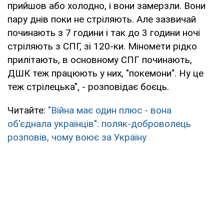
прийшов або холодно, і вони замерзли. Вони
пару днів поки не стріляють. Але зазвичай
починають з 7 години і так до 3 години ночі
стріляють з СПГ, зі 120-ки. Міномети рідко
прилітають, в основному СПГ починають,
ДШК теж працюють у них, "покемони". Ну це
теж стрілецька", - розповідає боєць.
Читайте:
"Війна має один плюс - вона
об'єднала українців": поляк-доброволець
розповів, чому воює за Україну