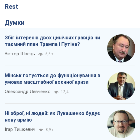
умовах масштабної воєнної кризи
Олександр Левченко
12,4 т.
Ні зброї, ні людей: як Лукашенко будує
нову армію
Ігар Тишкевич
8,9 т.