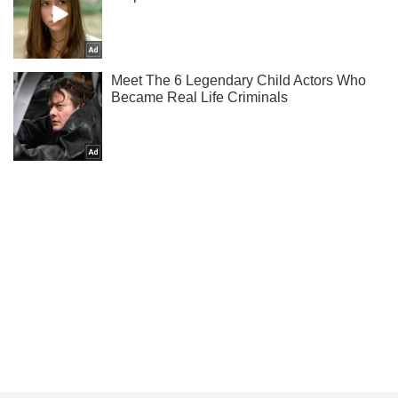
Підпишись на Telegram-канал і подивись, що відбудеться
далі!
Підписатись
Підписатись
Кримінальні новини
"Все пробачимо": російський...
Важливе