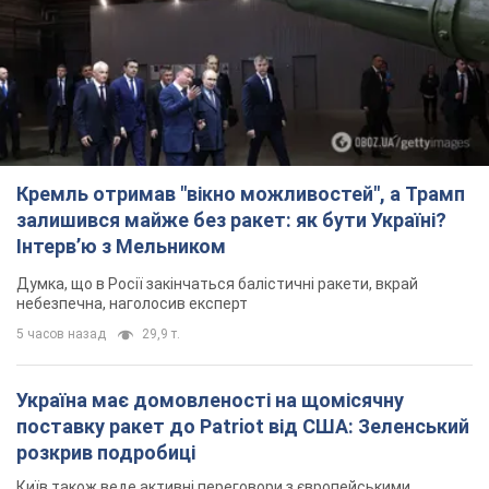
небезпечна, наголосив експерт
5 часов назад
29,9 т.
Україна має домовленості на щомісячну
поставку ракет до Patriot від США: Зеленський
розкрив подробиці
Київ також веде активні переговори з європейськими
партнерами
3 часа назад
2,7 т.
Дбала про учнів та підтримувала педагогів:
внаслідок удару РФ по Київщині загинула
директорка київського ліцею, її чоловік та онук
Вічна пам'ять жертвам російського терору
3 часа назад
14,5 т.