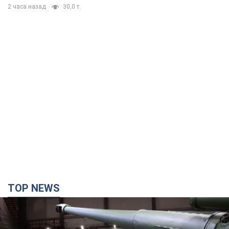
TOP NEWS
Кремль отримав "вікно можливостей", а Трамп
залишився майже без ракет: як бути Україні?
Інтерв’ю з Мельником
Думка, що в Росії закінчаться балістичні ракети, вкрай