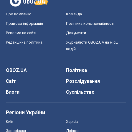
Світ
Розслідування
Блоги
Суспільство
Регіони України
Київ
Харків
Запоріжжя
Дніпро
Черкаси
Спорт
Футбол
Баскетбол
Хокей
Бокс
Формула-1
Моя школа