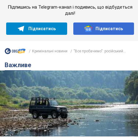
Значні штрафи і спеціальні полігони: як
проблему джипінгу вирішують за кордоном
Україні не завадить взяти приклад із країн Європи
12 часов назад
1,6 т.
На Прикарпатті після аномальної
спеки пройшла потужна злива:
дороги перетворились на річки.
Відео
Негода накрила Івано-Франківщину та