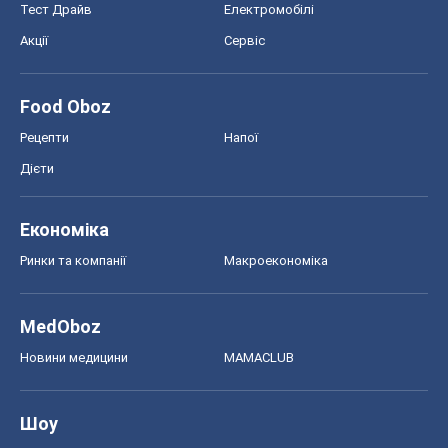
MedOboz
Новини медицини
MAMACLUB
Шоу
Афіша
Плітки
Краса
Мода
Жіночий журнал