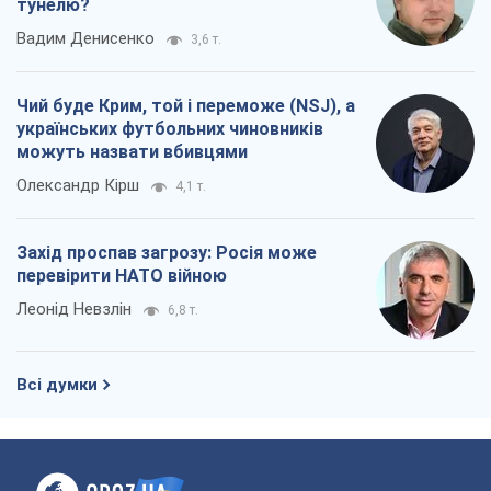
Леонід Невзлін
6,8 т.
Всі думки
Про компанію
Команда
Правова інформація
Політика конфіденційності
Реклама на сайті
Документи
Редакційна політика
Журналісти OBOZ.UA на місці
подій
OBOZ.UA
Політика