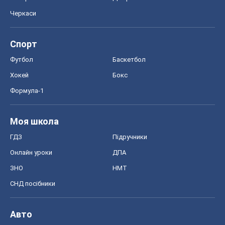
ГДЗ
Підручники
Онлайн уроки
ДПА
ЗНО
НМТ
СНД посібники
Авто
Тест Драйв
Електромобілі
Акції
Сервіс
Food Oboz
Рецепти
Напої
Дієти
Економіка
Ринки та компанії
Макроекономіка