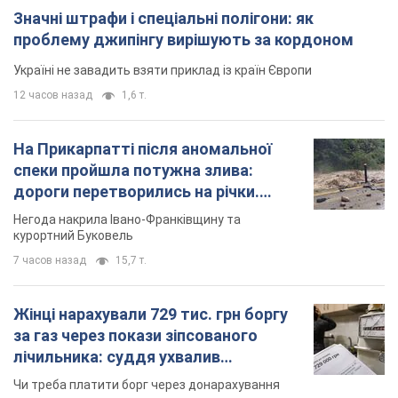
курортний Буковель
7 часов назад
15,7 т.
Жінці нарахували 729 тис. грн боргу
за газ через покази зіпсованого
лічильника: суддя ухвалив
неочікуване рішення
Чи треба платити борг через донарахування
2 часа назад
30,0 т.