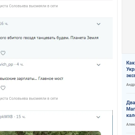
Как
Укр
экс
неф
Андр
Два
Маг
кал
Алек