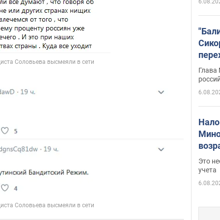
6.08.20
"Бал
Сико
пере
Укра
Глава
росси
6.08.20
Нало
Мино
возра
нужн
Это н
учета
6.08.20