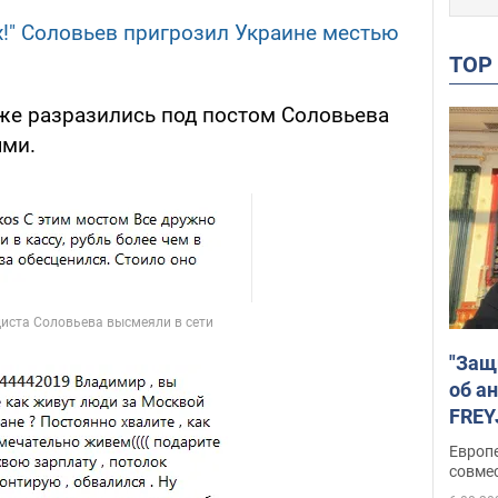
х!" Соловьев пригрозил Украине местью
TO
 же разразились под постом Соловьева
ми.
"Защ
об а
FREY
подд
Европ
совме