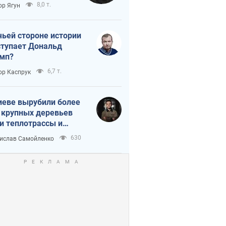
тическая
8,0 т.
ор Ягун
истика
чьей стороне истории
тупает Дональд
мп?
6,7 т.
ор Каспрук
иеве вырубили более
 крупных деревьев
и теплотрассы и
реки Генплану
630
ислав Самойленко