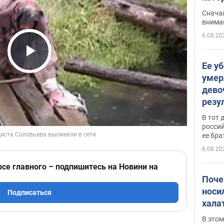
"агр
Сначал
внима
6.08.20
Play Video
Ее у
умер
дево
резу
атак
В тот 
обла
россий
ее бра
6.08.20
рсе главного – подпишитесь на Новини на
Поче
носи
Подписаться
хала
В этом