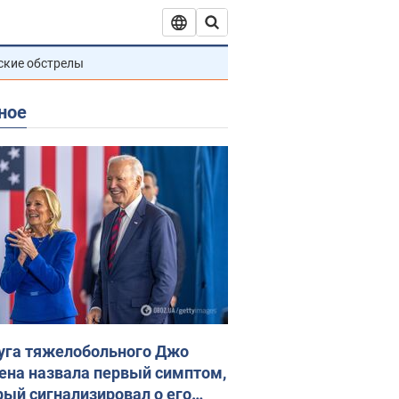
ские обстрелы
ное
уга тяжелобольного Джо
ена назвала первый симптом,
рый сигнализировал о его