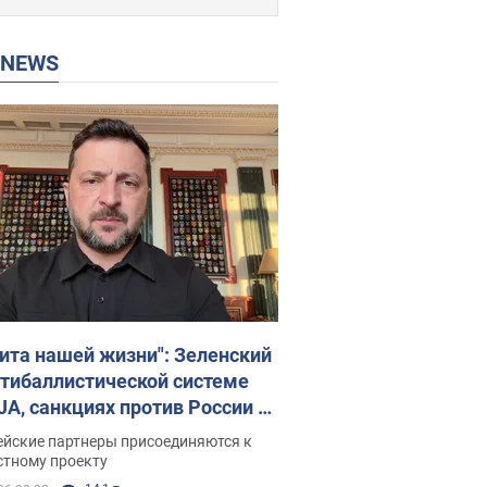
P NEWS
ита нашей жизни": Зеленский
нтибаллистической системе
JA, санкциях против России и
ержке аграриев. Видео
ейские партнеры присоединяются к
стному проекту