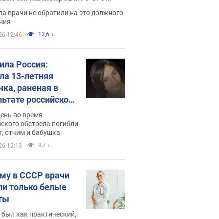
ессивном" раке
а врачи не обратили на это должного
ния
12,6 т.
26 12:46
била Россия:
ла 13-летняя
чка, раненая в
льтате российской
и на Сумскую
день во время
сть. Фото
ского обстрела погибли
т, отчим и бабушка
9,7 т.
26 12:13
му в СССР врачи
ли только белые
ты
 был как практический,