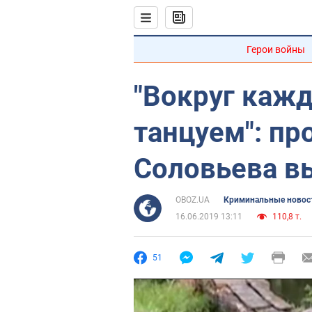
Герои войны
"Вокруг кажд
танцуем": пр
Соловьева в
OBOZ.UA
Криминальные новос
16.06.2019 13:11
110,8 т.
51