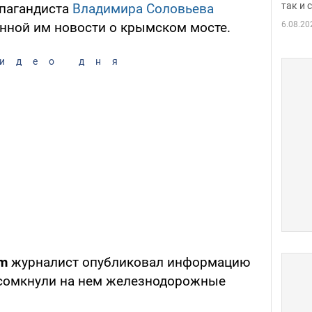
так и
опагандиста
Владимира Соловьева
6.08.20
нной им новости о крымском мосте.
идео дня
am
журналист опубликовал информацию
а сомкнули на нем железнодорожные