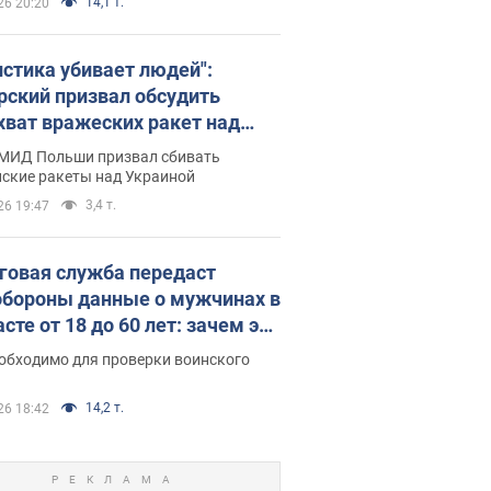
14,1 т.
26 20:20
истика убивает людей":
рский призвал обсудить
хват вражеских ракет над
иной
 МИД Польши призвал сбивать
йские ракеты над Украиной
3,4 т.
26 19:47
говая служба передаст
бороны данные о мужчинах в
сте от 18 до 60 лет: зачем это
о
еобходимо для проверки воинского
14,2 т.
26 18:42