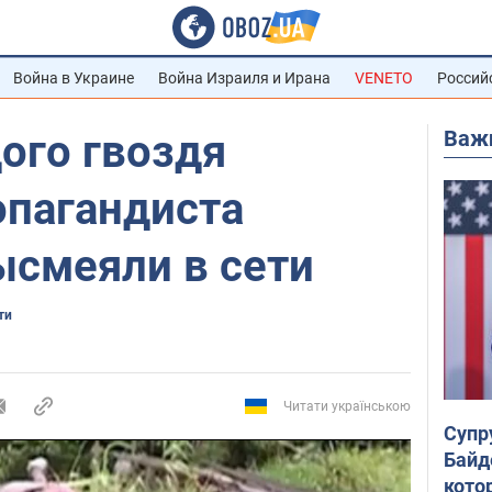
Война в Украине
Война Израиля и Ирана
VENETO
Россий
Важ
ого гвоздя
опагандиста
ысмеяли в сети
ти
Читати українською
Супр
Байд
кото