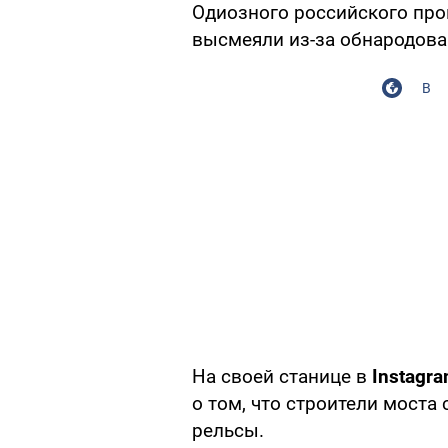
Одиозного российского пр
высмеяли из-за обнародова
В
На своей станице в
Instagr
о том, что строители мост
рельсы.