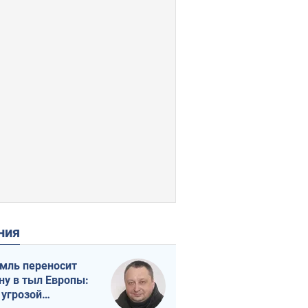
ения
мль переносит
ну в тыл Европы:
 угрозой