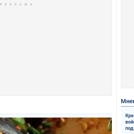
Мн
Кре
вой
под