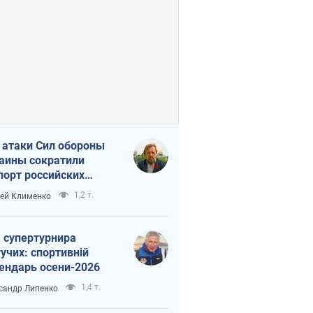
 атаки Сил обороны
аины сократили
порт российских
тепродуктов
1,2 т.
ей Клименко
 супертурнира
учих: спортивній
ендарь осени-2026
1,4 т.
сандр Липенко