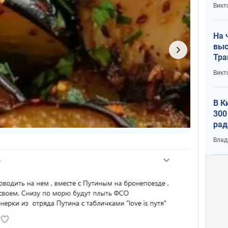
кри
Викт
лог
На 
выс
Тра
Викт
В К
300
рад
воп
Влад