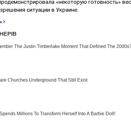
 продемонстрировала «некоторую готовность» ве
азрешения ситуации в Украине.
а