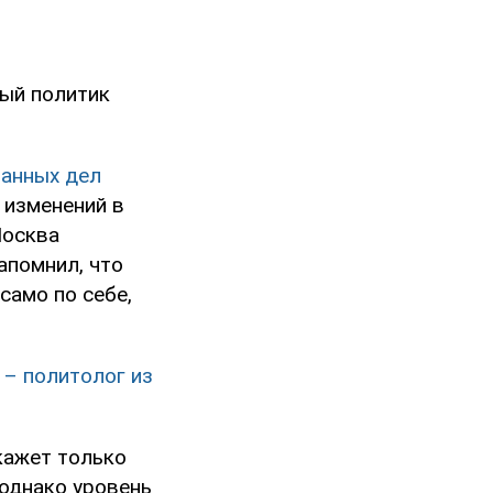
ый политик
ранных дел
 изменений в
Москва
апомнил, что
само по себе,
 – политолог из
окажет только
 однако уровень