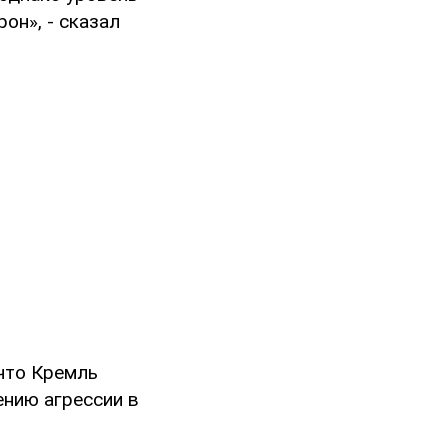
он», - сказал
 что Кремль
ению агрессии в