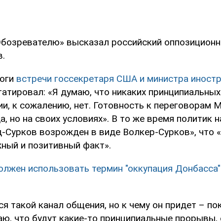
Обозревателю» высказал российский оппозиционн
.
тоги
встречи госсекретаря США и министра иност
статировал: «Я думаю, что никаких принципиальных
и, к сожалению, нет. Готовность к переговорам 
, но на своих условиях». В то же время политик н
-Сурков возрожден в виде Волкер-Сурков», что «
жный и позитивный факт».
олжен использовать термин "оккупация Донбасса"
я такой канал общения, но к чему он придет – п
аю, что будут какие-то принципиальные прорывы,