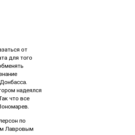
азаться от
ата для того
обменять
знание
Донбасса.
отором надеялся
Так что все
 Пономарев.
лерсон по
еем Лавровым