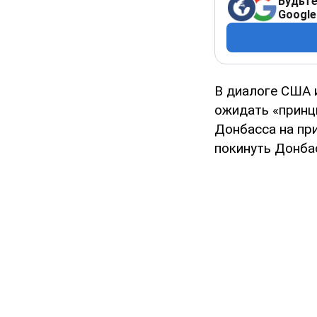
Будьте
Google
В диалоге США 
ожидать «принц
Донбасса на при
покинуть Донбас