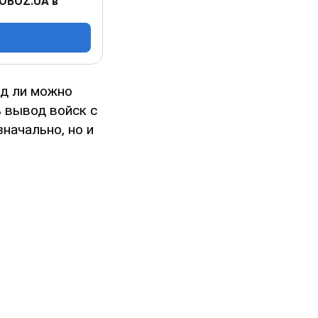
 OBOZ.UA в
яд ли можно
 вывод войск с
начально, но и