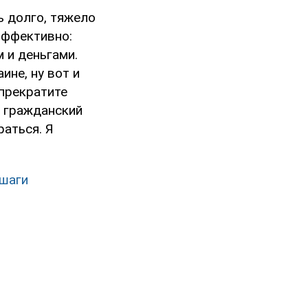
ь долго, тяжело
эффективно:
 и деньгами.
ине, ну вот и
прекратите
о гражданский
раться. Я
 шаги