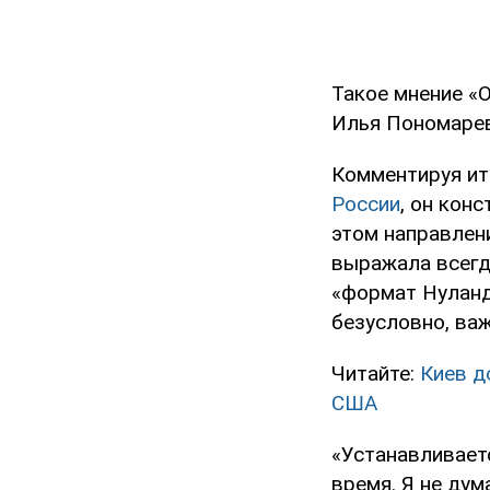
Такое мнение «
Илья Пономарев
Комментируя и
России
, он кон
этом направлени
выражала всегда
«формат Нуланд
безусловно, ва
Читайте:
Киев д
США
«Устанавливаетс
время. Я не дум