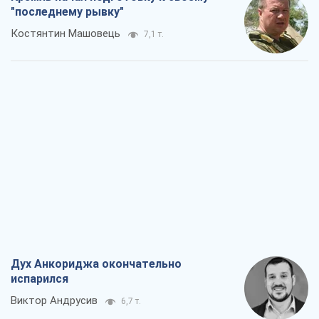
"последнему рывку"
Костянтин Машовець
7,1 т.
Дух Анкориджа окончательно
испарился
Виктор Андрусив
6,7 т.