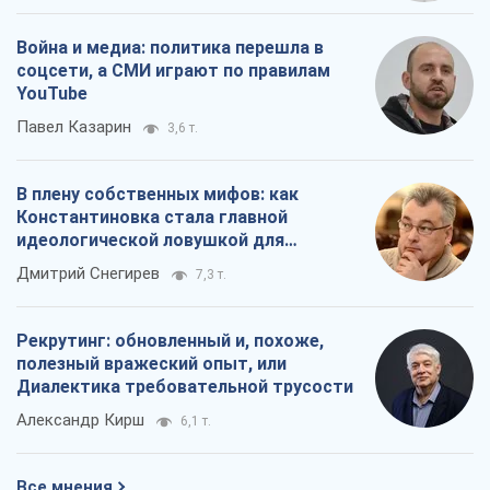
Война и медиа: политика перешла в
соцсети, а СМИ играют по правилам
YouTube
Павел Казарин
3,6 т.
В плену собственных мифов: как
Константиновка стала главной
идеологической ловушкой для
российских оккупантов
Дмитрий Снегирев
7,3 т.
Рекрутинг: обновленный и, похоже,
полезный вражеский опыт, или
Диалектика требовательной трусости
Александр Кирш
6,1 т.
Все мнения