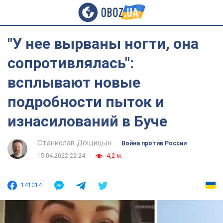
"У нее вырваны ногти, она
сопротивлялась":
всплывают новые
подробности пыток и
изнасилований в Буче
Станислав Дощицын
Война против России
15.04.2022 22:24
4,2 м.
141014