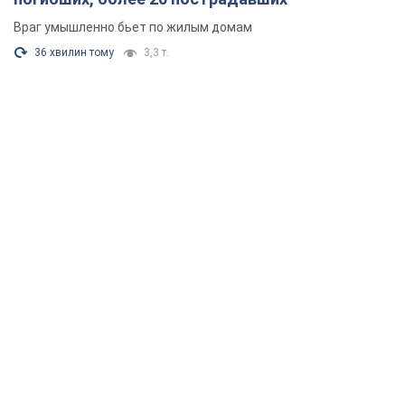
Враг умышленно бьет по жилым домам
36 хвилин тому
3,3 т.