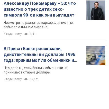
Александру Пономареву – 53: что
известно о трех детях секс-
символа 90-х и как они выглядят
Несмотря на развитие карьеры, артист не
забывал о личном счастье
7 годин тому
7,4 т.
В ПриватБанке рассказали,
действительны ли доллары 1996
года: принимают ли обменники и
банки такие купюры
Что делать, если банки и обменники не
принимают старые доллары
9 годин тому
65,6 т.