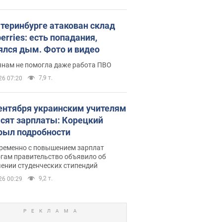
атеринбурге атакован склад
erries: есть попадания,
ялся дым. Фото и видео
янам не помогла даже работа ПВО
7,9 т.
26 07:20
сентября украинским учителям
сят зарплаты: Корецкий
рыл подробности
ременно с повышением зарплат
огам правительство объявило об
ении студенческих стипендий
9,2 т.
26 00:29