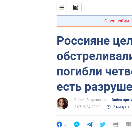
Герои войны
Россияне це
обстреливал
погибли четв
есть разруше
София Закревская
Война прот
2.07.2024 22:02
2 минуты
0