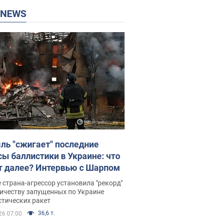
P NEWS
ль "сжигает" последние
сы баллистики в Украине: что
т далее? Интервью с Шарпом
 страна-агрессор установила "рекорд"
личеству запущенных по Украине
стических ракет
36,6 т.
26 07:00