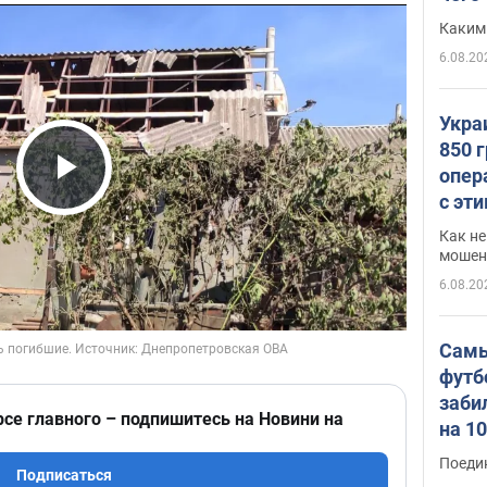
Каким
6.08.20
Укра
850 
опер
Play Video
с эт
Как не
мошен
6.08.20
Самы
футб
заби
рсе главного – подпишитесь на Новини на
на 1
Виде
Поеди
Подписаться