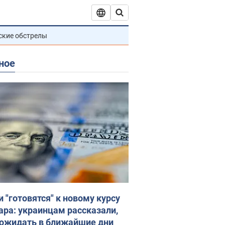
ские обстрелы
ное
и "готовятся" к новому курсу
ара: украинцам рассказали,
 ожидать в ближайшие дни