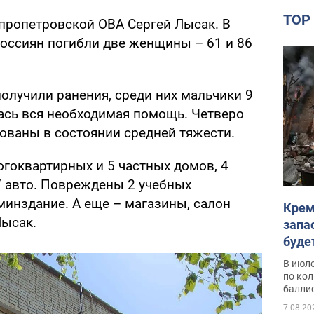
TO
пропетровской ОВА Сергей Лысак. В
россиян погибли две женщины – 61 и 86
получили ранения, среди них мальчики 9
лась вся необходимая помощь. Четверо
ованы в состоянии средней тяжести.
огоквартирных и 5 частных домов, 4
7 авто. Повреждены 2 учебных
минздание. А еще – магазины, салон
Крем
Лысак.
запа
буде
В июле
по ко
балли
7.08.20