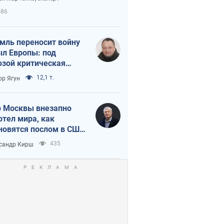
етного террора
486
мль переносит войну
ыл Европы: под
озой критическая
истика
12,1 т.
ор Ягун
 Москвы внезапно
отел мира, как
новятся послом в США
овые украинские топ-
435
сандр Кирш
тинги