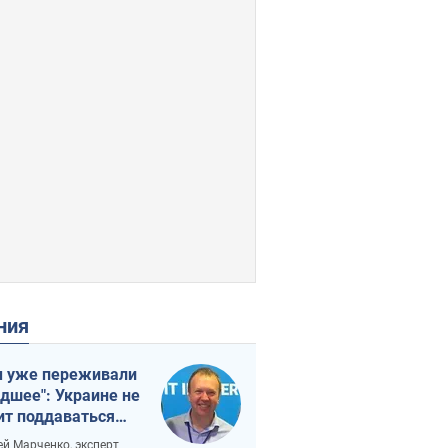
ения
 уже переживали
удшее": Украине не
ит поддаваться
аянию из-за
ей Марченко, эксперт