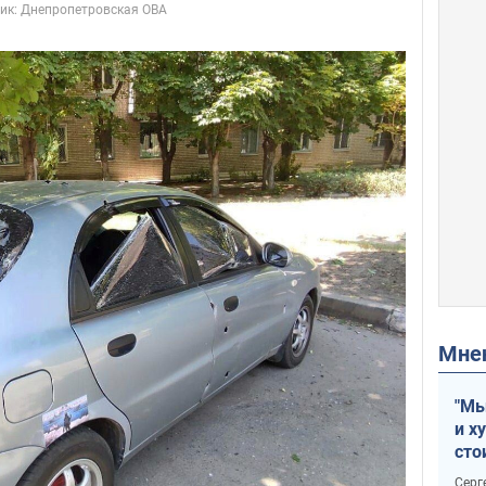
Мн
"Мы
и х
сто
отч
Серг