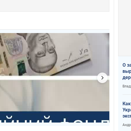
О з
выр
дер
что
Влад
Тер
Как
Укр
экс
неф
Андр