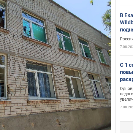
В Ек
Wildb
подн
Росси
7.08.20
С 1 
повы
раск
Однов
педаг
увелич
7.08.20