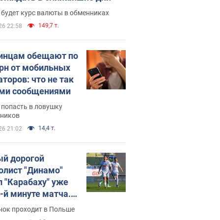
 будет курс валюты в обменниках
149,7 т.
26 22:58
инцам обещают по
грн от мобильных
аторов: что не так
ими сообщениями
 попасть в ловушку
ников
14,4 т.
26 21:02
й дорогой
олист "Динамо"
л "Карабаху" уже
0-й минуте матча.
о
нок проходит в Польше