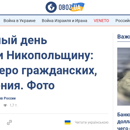
Война в Украине
Война Израиля и Ирана
VENETO
Россий
Важ
лый день
и Никопольщину:
еро гражданских,
ния. Фото
ив России
1,7 т.
Банк
долл
Читати українською
чего