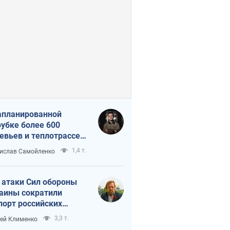
апланированной
убке более 600
евьев и теплотрассе:
 происходит на
1,4 т.
ислав Самойленко
емках в Киеве
 атаки Сил обороны
аины сократили
порт российских
тепродуктов
3,3 т.
ей Клименко