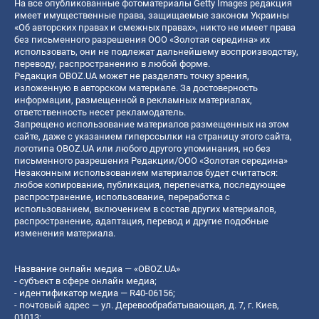
На все опубликованные фотоматериалы Getty Images редакция
имеет имущественные права, защищаемые законом Украины
«Об авторских правах и смежных правах», никто не имеет права
без письменного разрешения ООО «Золотая середина» их
использовать, они не подлежат дальнейшему воспроизводству,
переводу, распространению в любой форме.
Редакция OBOZ.UA может не разделять точку зрения,
изложенную в авторском материале. За достоверность
информации, размещенной в рекламных материалах,
ответственность несет рекламодатель.
Запрещено использование материалов размещенных на этом
сайте, даже с указанием гиперссылки на страницу этого сайта,
логотипа OBOZ.UA или любого другого упоминания, но без
письменного разрешения Редакции/ООО «Золотая середина»
Незаконным использованием материалов будет считаться:
любое копирование, публикация, перепечатка, последующее
распространение, использование, переработка с
использованием, включением в состав других материалов,
распространение, адаптация, перевод и другие подобные
изменения материала.
Название онлайн медиа — «OBOZ.UA»
- субъект в сфере онлайн медиа;
- идентификатор медиа — R40-06156;
- почтовый адрес — ул. Деревообрабатывающая, д. 7, г. Киев,
01013;