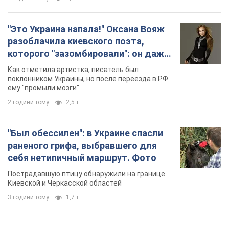
"Это Украина напала!" Оксана Вояж
разоблачила киевского поэта,
которого "зазомбировали": он даже
русского не знал, а теперь хочет
Как отметила артистка, писатель был
геноцида украинцев
поклонником Украины, но после переезда в РФ
ему "промыли мозги"
2 години тому
2,5 т.
"Был обессилен": в Украине спасли
раненого грифа, выбравшего для
себя нетипичный маршрут. Фото
Пострадавшую птицу обнаружили на границе
Киевской и Черкасской областей
3 години тому
1,7 т.