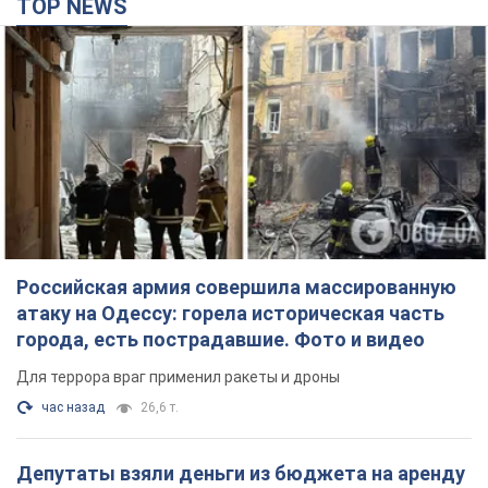
Российская армия совершила массированную
атаку на Одессу: горела историческая часть
города, есть пострадавшие. Фото и видео
Для террора враг применил ракеты и дроны
час назад
26,6 т.
Депутаты взяли деньги из бюджета на аренду
элитных квартир в Киеве: кто из
парламентариев просил средства и где
поселился
Как работает особая социальная гарантия и кто ею
пользуется
3 часа назад
48,8 т.
Российская армия обстреляла два соседних
многоэтажных дома в Харькове: двое