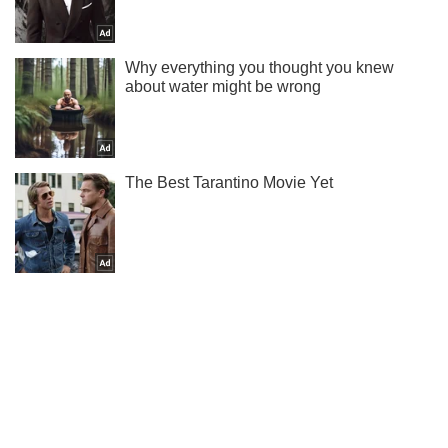
Ты еще не читаешь наш Telegram? А зря! Подписывайся
Подписаться
Подписаться
Криминальные новости
Война против России
Оккупанты снова расстреляли...