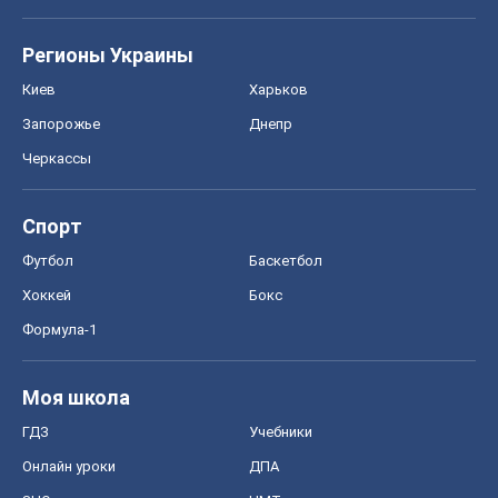
Спорт
Футбол
Баскетбол
Хоккей
Бокс
Формула-1
Моя школа
ГДЗ
Учебники
Онлайн уроки
ДПА
ЗНО
НМТ
СНГ решебники
Авто
Тест Драйв
Электромобили
Акции
Сервис