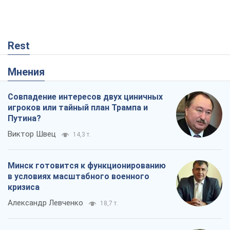
игроков или тайный план Трампа и
Путина?
Виктор Швец
14,3 т.
Минск готовится к функционированию
в условиях масштабного военного
кризиса
Александр Левченко
18,7 т.
Ни оружия, ни людей: как Лукашенко
создает новую армию
Игар Тышкевич
15,8 т.