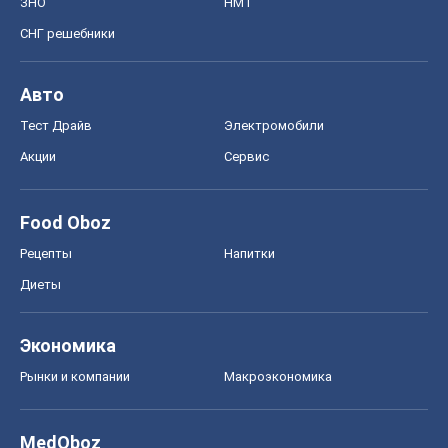
Food Oboz
Рецепты
Напитки
Диеты
Экономика
Рынки и компании
Mакроэкономика
MedOboz
Новости медицины
MAMACLUB
Шоу
Афиша
Сплетни
Красота
Мода
Женский Журнал