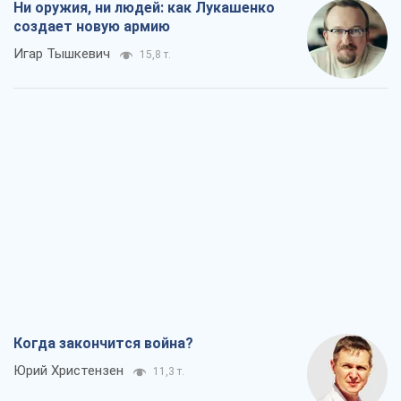
Когда закончится война?
Юрий Христензен
11,3 т.
Украина вступила в состояние
экономического кризиса. Есть ли свет
в конце туннеля?
Вадим Денисенко
9,1 т.
Чей будет Крым, тот и победит (NSJ), а