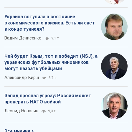
украинских футбольных чиновников
могут назвать убийцами
Александр Кирш
8,7 т.
Запад проспал угрозу: Россия может
проверить НАТО войной
Леонид Невзлин
9,3 т.
Все мнения
О компании
Команда
Правовая информация
Политика
конфиденциальности