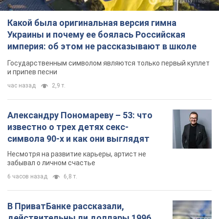
Александру Пономареву – 53: что
известно о трех детях секс-
символа 90-х и как они выглядят
Несмотря на развитие карьеры, артист не
забывал о личном счастье
6 часов назад
6,8 т.
В ПриватБанке рассказали,
действительны ли доллары 1996
года: принимают ли обменники и
банки такие купюры
Что делать, если банки и обменники не
принимают старые доллары
8 часов назад
59,3 т.