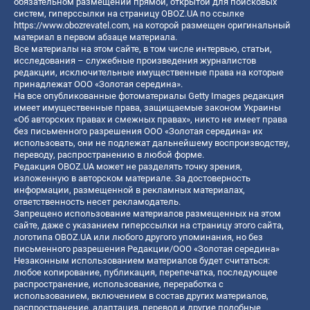
обязательном размещении прямой, открытой для поисковых
систем, гиперссылки на страницу OBOZ.UA по ссылке
https://www.obozrevatel.com
, на которой размещен оригинальный
материал в первом абзаце материала.
Все материалы на этом сайте, в том числе интервью, статьи,
исследования – служебные произведения журналистов
редакции, исключительные имущественные права на которые
принадлежат ООО «Золотая середина».
На все опубликованные фотоматериалы Getty Images редакция
имеет имущественные права, защищаемые законом Украины
«Об авторских правах и смежных правах», никто не имеет права
без письменного разрешения ООО «Золотая середина» их
использовать, они не подлежат дальнейшему воспроизводству,
переводу, распространению в любой форме.
Редакция OBOZ.UA может не разделять точку зрения,
изложенную в авторском материале. За достоверность
информации, размещенной в рекламных материалах,
ответственность несет рекламодатель.
Запрещено использование материалов размещенных на этом
сайте, даже с указанием гиперссылки на страницу этого сайта,
логотипа OBOZ.UA или любого другого упоминания, но без
письменного разрешения Редакции/ООО «Золотая середина»
Незаконным использованием материалов будет считаться:
любое копирование, публикация, перепечатка, последующее
распространение, использование, переработка с
использованием, включением в состав других материалов,
распространение, адаптация, перевод и другие подобные