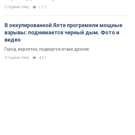
2 години тому
1,1 т.
В оккупированной Ялте прогремели мощные
взрывы: поднимается черный дым. Фото и
видео
Город, вероятно, подвергся атаке дронов
3 години тому
4,6 т.