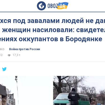
хся под завалами людей не да
а женщин насиловали: свидете
ениях оккупантов в Бородянке
нко
Война против России
12
17,3 т.