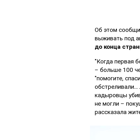
Об этом сообщ
выживать под а
до конца стра
"Когда первая б
– больше 100 че
"помогите, спас
обстреливали… 
кадыровцы убив
не могли – поку
рассказала жит