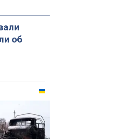
вали
ли об