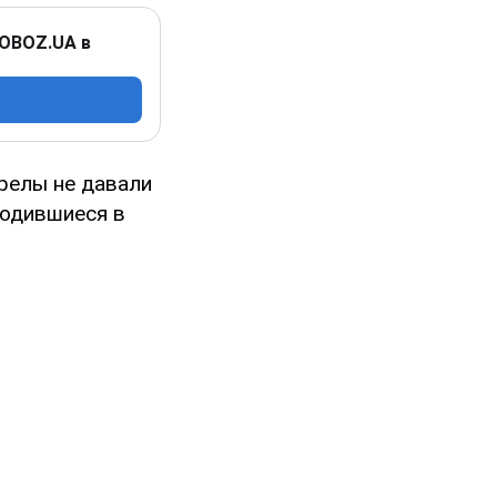
 OBOZ.UA в
релы не давали
ходившиеся в