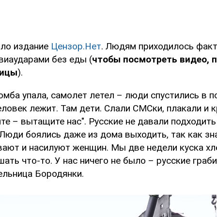
ило издание
Цензор.Нет
. Людям приходилось фак
виаударами без еды (
чтобы посмотреть видео, 
ницы
).
омба упала, самолет летел – люди спустились в п
ловек лежит. Там дети. Слали СМСки, плакали и 
ите – вытащите нас". Русские не давали подходить
Люди боялись даже из дома выходить, так как зн
ают и насилуют женщин. Мы две недели куска хле
шать что-то. У нас ничего не было – русские граби
ельница Бородянки.