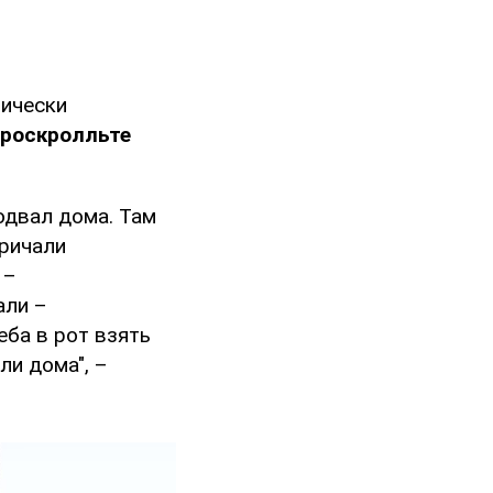
тически
проскролльте
одвал дома. Там
кричали
 –
али –
ба в рот взять
ли дома", –