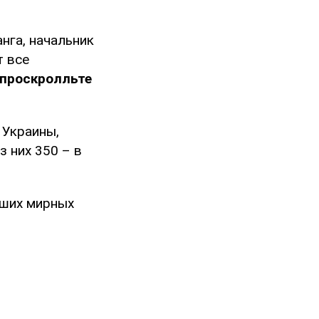
нга, начальник
т все
 проскролльте
 Украины,
з них 350 – в
бших мирных