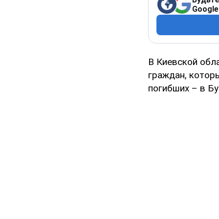
Google
В Киевской обла
граждан, котор
погибших – в Бу