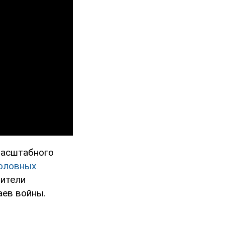
масштабного
головных
нители
аев войны.