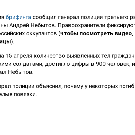
мя
брифинга
сообщил генерал полиции третьего ра
ны Андрей Небытов. Правоохранители фиксирую
ссийских оккупантов (
чтобы посмотреть видео,
ницы
).
на 15 апреля количество выявленных тел граждан
ими солдатами, достигло цифры в 900 человек, и
зал Небытов.
нерал полиции объяснил, почему у некоторых поги
елые повязки.