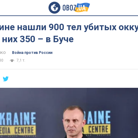
ине нашли 900 тел убитых окк
 них 350 – в Буче
нко
Война против России
30
7,1 т.