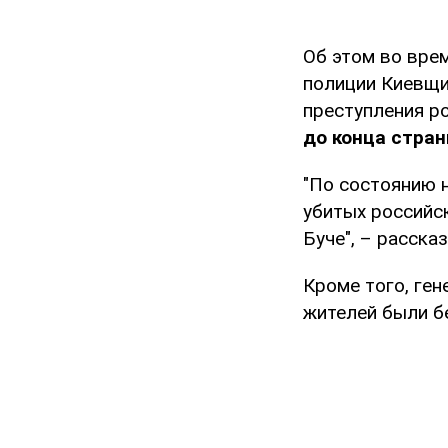
Об этом во вре
полиции Киевщи
преступления ро
до конца стра
"По состоянию 
убитых российск
Буче", – расска
Кроме того, ге
жителей были б