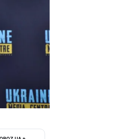
 OBOZ.UA в