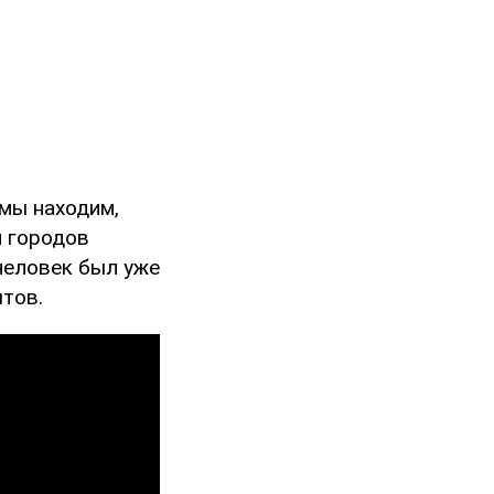
 мы находим,
и городов
человек был уже
ытов.