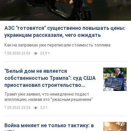
АЗС "готовятся" существенно повышать цены:
украинцам рассказали, чего ожидать
Как на заправках уже переписали стоимость топлива
7.08.2026 22:56
23,9 т.
"Белый дом не является
собственностью Трампа": суд США
приостановил строительство
бального зала стоимостью 400 млн
Трамп уже заявил, что немедленно подаст
долларов
апелляцию, назвав это "ужасным решением"
7.08.2026 23:54
3,5 т.
Война меняет не только тактику: в