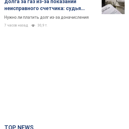
долга за газ из-за показаний
неисправного счетчика: судья
вынес неожиданное решение
Нужно ли платить долг из-за доначисления
7 часов назад
30,9 т.
TOP NEWS