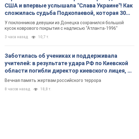
США и впервые услышала "Слава Украине"! Как
сложилась судьба Подкопаевой, которая 30
лет назад завоевала "золото" Олимпиады
У поклонников девушки из Донецка сохранился большой
кусок коврового покрытия с надписью "Атланта-1996"
3 часа назад
10,7 т.
Заботилась об учениках и поддерживала
учителей: в результате удара РФ по Киевской
области погибли директор киевского лицея, её
муж и внук
Вечная память жертвам российского террора
8 часов назад
18,8 т.