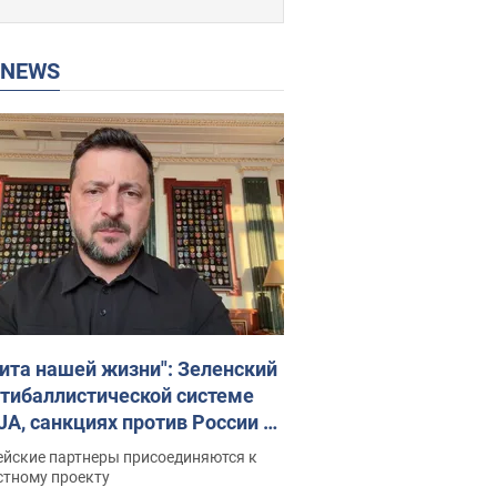
P NEWS
ита нашей жизни": Зеленский
нтибаллистической системе
JA, санкциях против России и
ержке аграриев. Видео
ейские партнеры присоединяются к
стному проекту