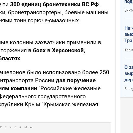
под
чти
300 единиц бронетехники ВС РФ
.
кри
Викт
нки, бронетранспортеры, боевые машины
лог
тнями тонн горюче-смазочных
На 
выс
Тра
нные колонны захватчики применили в
вторжения
в боях в Херсонской,
Викт
бластях
.
О з
эшелонов было использовано более 250
выр
дер
минтранспорта России
дал поручение
что
иям компании
"Российские железные
Влад
Тер
 Федерального государственного
еспублики Крым "Крымская железная