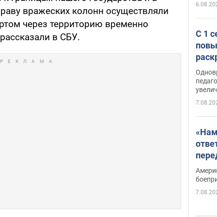
6.08.20
раву вражеских колонн осуществляли
том через территорию временно
С 1 
рассказали в СБУ.
повы
раск
Однов
педаг
увелич
7.08.20
«Нам
отве
пере
Patri
Амери
боепр
7.08.20