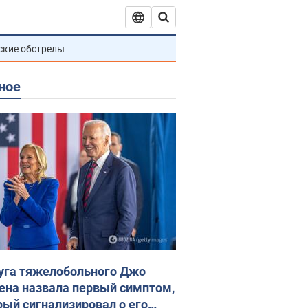
ские обстрелы
ное
уга тяжелобольного Джо
ена назвала первый симптом,
рый сигнализировал о его