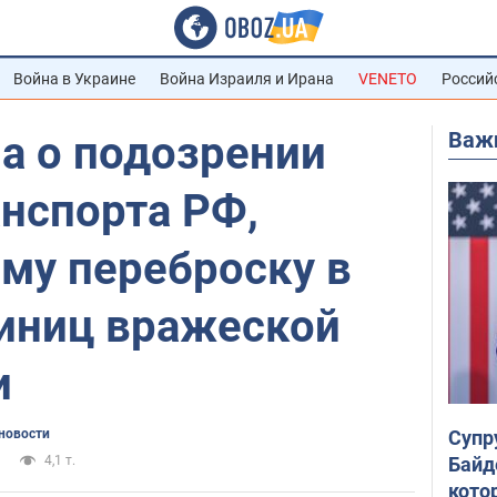
Война в Украине
Война Израиля и Ирана
VENETO
Россий
Важ
а о подозрении
нспорта РФ,
му переброску в
иниц вражеской
и
Супр
новости
Байд
4,1 т.
кото