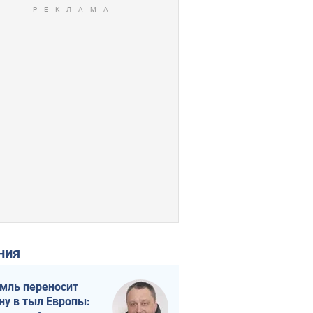
ения
мль переносит
ну в тыл Европы: