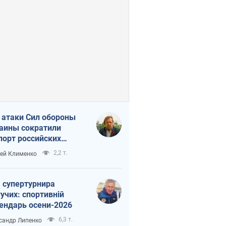
 атаки Сил обороны
аины сократили
порт российских
тепродуктов
2,2 т.
ей Клименко
 супертурнира
учих: спортивній
ендарь осени-2026
6,3 т.
сандр Липенко