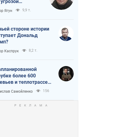
 угрозой
тическая
9,9 т.
ор Ягун
истика
чьей стороне истории
тупает Дональд
мп?
8,2 т.
ор Каспрук
апланированной
убке более 600
евьев и теплотрассе:
 происходит на
156
ислав Самойленко
емках в Киеве