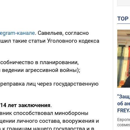
TO
legram-канале
. Савельев, согласно
шил такие статьи Уголовного кодекса
 (пособничество в планировании,
и ведении агрессивной войны);
переправка лиц через государственную
"Защ
об а
 14 лет заключения
.
FREY
вник способствовал минобороны
подд
Европ
щении личного состава, вооружения и
совме
 к границам нашего государства и в