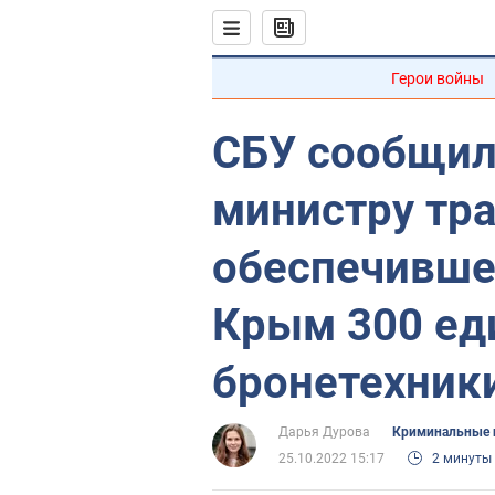
Герои войны
СБУ сообщил
министру тра
обеспечивше
Крым 300 ед
бронетехник
Дарья Дурова
Криминальные 
25.10.2022 15:17
2 минуты