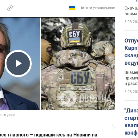
"агр
Сначал
Читати українською
внима
6.08.20
Отпу
Карп
скан
вед
несп
Play Video
Знаме
захе
пряму
и расс
6.08.20
"Дин
стар
квал
конф
рсе главного – подпишитесь на Новини на