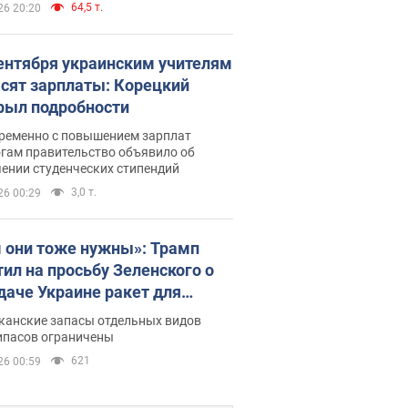
64,5 т.
26 20:20
сентября украинским учителям
сят зарплаты: Корецкий
рыл подробности
ременно с повышением зарплат
огам правительство объявило об
ении студенческих стипендий
3,0 т.
26 00:29
 они тоже нужны»: Трамп
тил на просьбу Зеленского о
даче Украине ракет для
ot
канские запасы отдельных видов
ипасов ограничены
621
26 00:59