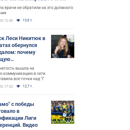
ессивном" раке
а врачи не обратили на это должного
ния
15,9 т.
26 12:46
ск Леси Никитюк в
атах обернулся
далом: почему
ущую
раведливо
нитость вышла на
йтили
ю коммуникацию в сети
тавила все точки над "i"
12,7 т.
26 17:32
амо" с победы
товало в
ификации Лиги
еренций. Видео