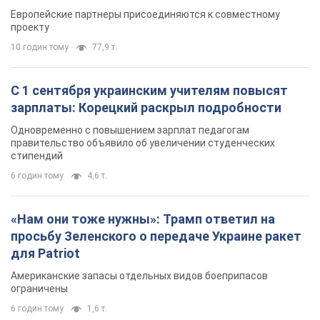
Видео
Европейские партнеры присоединяются к совместному
проекту
10 годин тому
77,9 т.
С 1 сентября украинским учителям повысят
зарплаты: Корецкий раскрыл подробности
Одновременно с повышением зарплат педагогам
правительство объявило об увеличении студенческих
стипендий
6 годин тому
4,6 т.
«Нам они тоже нужны»: Трамп ответил на
просьбу Зеленского о передаче Украине ракет
для Patriot
Американские запасы отдельных видов боеприпасов
ограничены
6 годин тому
1,6 т.