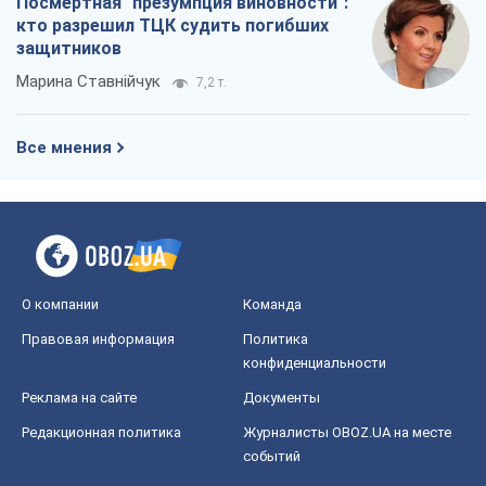
Посмертная "презумпция виновности":
кто разрешил ТЦК судить погибших
защитников
Марина Ставнійчук
7,2 т.
Все мнения
О компании
Команда
Правовая информация
Политика
конфиденциальности
Реклама на сайте
Документы
Редакционная политика
Журналисты OBOZ.UA на месте
событий