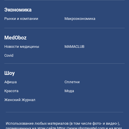
Экономика
Рынки и компании
Mакроэкономика
MedOboz
Новости медицины
MAMACLUB
Covid
Шоу
Афиша
Сплетни
Красота
Мода
Женский Журнал
Использование любых материалов (в том числе фото- и видео-),
размещенных на этом сайте
https://www.obozrevatel.com
и на всех