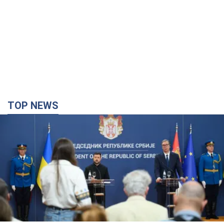
"Мы благодарны, но этого недостаточно":
Зеленский призвал ужесточить санкции против
России
Президент поблагодарил европейских партнеров за
финансовую поддержку
3 години тому
37,1 т.
Украинская гимнастка поразила президента
США и впервые услышала "Слава Украине"! Как
сложилась судьба Подкопаевой, которая 30