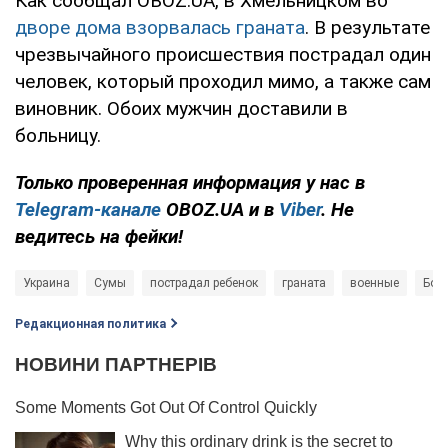
Как сообщал OBOZ.UA, в Хмельницком во
дворе дома взорвалась граната
. В результате
чрезвычайного происшествия пострадал один
человек, который проходил мимо, а также сам
виновник. Обоих мужчин доставили в
больницу.
Только проверенная информация у нас в
Telegram-канале
OBOZ.UA и в
Viber
. Не
ведитесь на фейки!
Украина
Сумы
пострадал ребенок
граната
военные
Бол
Редакционная политика