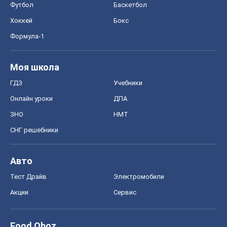
Авто
Тест Драйв
Электромобили
Акции
Сервис
Food Oboz
Рецепты
Напитки
Диеты
Экономика
Рынки и компании
Mакроэкономика
MedOboz
Новости медицины
MAMACLUB