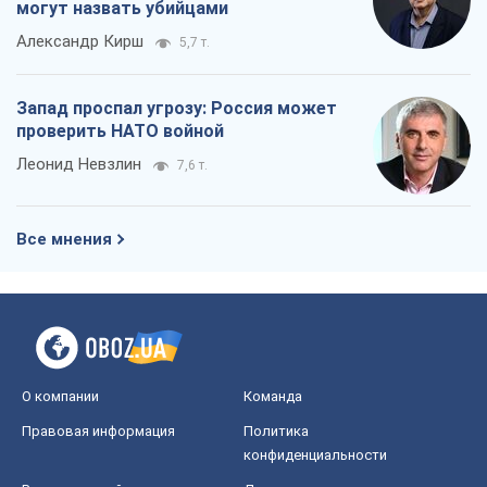
О компании
Команда
Правовая информация
Политика
конфиденциальности
Реклама на сайте
Документы
Редакционная политика
Журналисты OBOZ.UA на месте
событий
OBOZ.UA
Политика
Мир
Расследования
Блоги
Общество
Регионы Украины