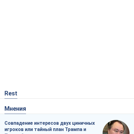
Rest
Мнения
Совпадение интересов двух циничных
игроков или тайный план Трампа и
Путина?
Виктор Швец
9,2 т.
Минск готовится к функционированию
в условиях масштабного военного
кризиса
Александр Левченко
14,7 т.
Ни оружия, ни людей: как Лукашенко
создает новую армию