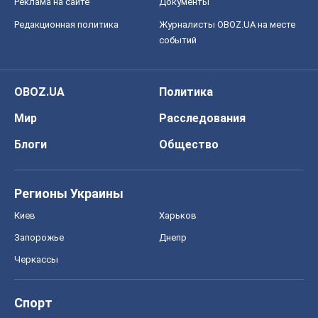
Киев
Харьков
Запорожье
Днепр
Черкассы
Спорт
Футбол
Баскетбол
Хоккей
Бокс
Формула-1
Моя школа
ГДЗ
Учебники
Онлайн уроки
ДПА
ЗНО
НМТ
СНГ решебники