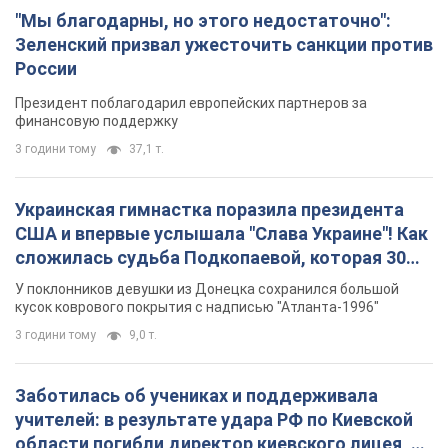
лет назад завоевала "золото" Олимпиады
У поклонников девушки из Донецка сохранился большой
кусок коврового покрытия с надписью "Атланта-1996"
3 години тому
9,0 т.
Заботилась об учениках и поддерживала
учителей: в результате удара РФ по Киевской
области погибли директор киевского лицея, её
муж и внук
Вечная память жертвам российского террора
7 годин тому
18,6 т.