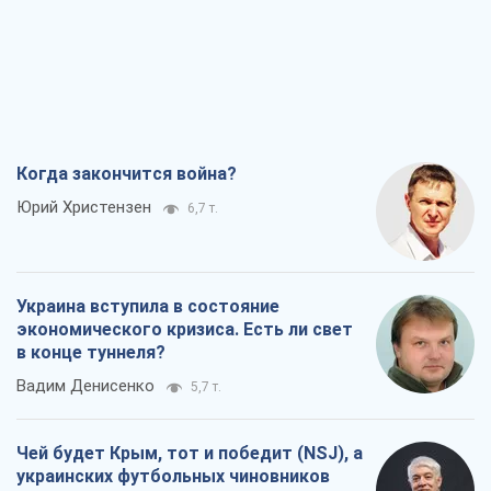
экономического кризиса. Есть ли свет
в конце туннеля?
Вадим Денисенко
5,7 т.
Чей будет Крым, тот и победит (NSJ), а
украинских футбольных чиновников
могут назвать убийцами
Александр Кирш
5,7 т.
Запад проспал угрозу: Россия может
проверить НАТО войной
Леонид Невзлин
7,6 т.
Все мнения