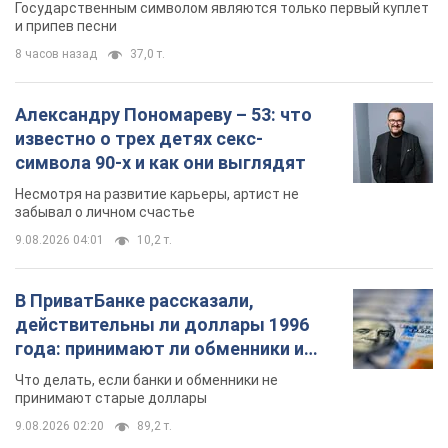
Государственным символом являются только первый куплет
и припев песни
8 часов назад
37,0 т.
Александру Пономареву – 53: что
известно о трех детях секс-
символа 90-х и как они выглядят
Несмотря на развитие карьеры, артист не
забывал о личном счастье
9.08.2026 04:01
10,2 т.
В ПриватБанке рассказали,
действительны ли доллары 1996
года: принимают ли обменники и
банки такие купюры
Что делать, если банки и обменники не
принимают старые доллары
9.08.2026 02:20
89,2 т.