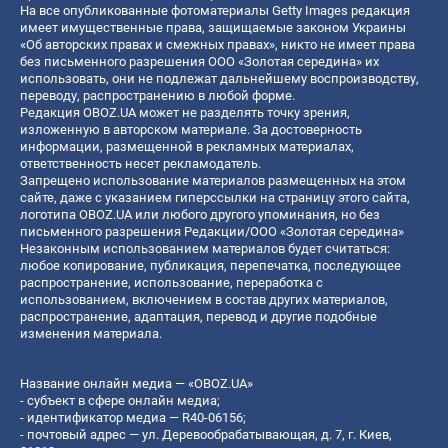
На все опубликованные фотоматериалы Getty Images редакция
имеет имущественные права, защищаемые законом Украины
«Об авторских правах и смежных правах», никто не имеет права
без письменного разрешения ООО «Золотая середина» их
использовать, они не подлежат дальнейшему воспроизводству,
переводу, распространению в любой форме.
Редакция OBOZ.UA может не разделять точку зрения,
изложенную в авторском материале. За достоверность
информации, размещенной в рекламных материалах,
ответственность несет рекламодатель.
Запрещено использование материалов размещенных на этом
сайте, даже с указанием гиперссылки на страницу этого сайта,
логотипа OBOZ.UA или любого другого упоминания, но без
письменного разрешения Редакции/ООО «Золотая середина»
Незаконным использованием материалов будет считаться:
любое копирование, публикация, перепечатка, последующее
распространение, использование, переработка с
использованием, включением в состав других материалов,
распространение, адаптация, перевод и другие подобные
изменения материала.
Название онлайн медиа — «OBOZ.UA»
- субъект в сфере онлайн медиа;
- идентификатор медиа — R40-06156;
- почтовый адрес — ул. Деревообрабатывающая, д. 7, г. Киев,