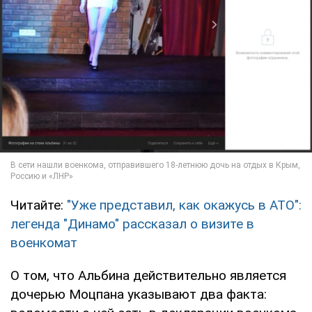
Читайте:
"Уже представил, как окажусь в АТО":
легенда "Динамо" рассказал о визите в
военкомат
О том, что Альбина действительно является
дочерью Моцпана указывают два факта: