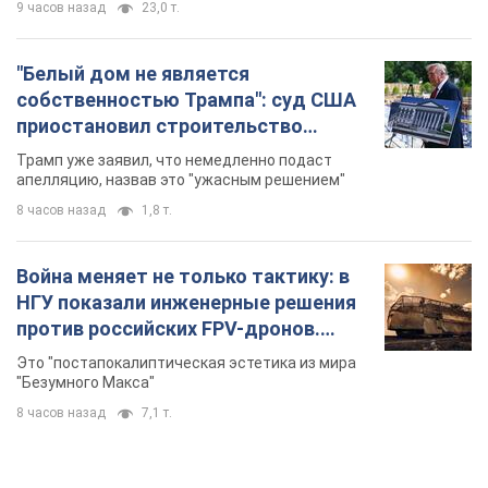
9 часов назад
23,0 т.
"Белый дом не является
собственностью Трампа": суд США
приостановил строительство
бального зала стоимостью 400 млн
Трамп уже заявил, что немедленно подаст
долларов
апелляцию, назвав это "ужасным решением"
8 часов назад
1,8 т.
Война меняет не только тактику: в
НГУ показали инженерные решения
против российских FPV-дронов.
Фото
Это "постапокалиптическая эстетика из мира
"Безумного Макса"
8 часов назад
7,1 т.