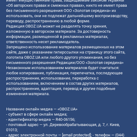
имеет имущественные права, защищаемые законом Украины
«Об авторских правах и смежных правах», никто не имеет права
без письменного разрешения ООО «Золотая середина» их
использовать, они не подлежат дальнейшему воспроизводству,
переводу, распространению в любой форме.
Редакция OBOZ.UA может не разделять точку зрения,
изложенную в авторском материале. За достоверность
информации, размещенной в рекламных материалах,
ответственность несет рекламодатель.
Запрещено использование материалов размещенных на этом
сайте, даже с указанием гиперссылки на страницу этого сайта,
логотипа OBOZ.UA или любого другого упоминания, но без
письменного разрешения Редакции/ООО «Золотая середина»
Незаконным использованием материалов будет считаться:
любое копирование, публикация, перепечатка, последующее
распространение, использование, переработка с
использованием, включением в состав других материалов,
распространение, адаптация, перевод и другие подобные
изменения материала.
Название онлайн медиа — «OBOZ.UA»
- субъект в сфере онлайн медиа;
- идентификатор медиа — R40-06156;
- почтовый адрес — ул. Деревообрабатывающая, д. 7, г. Киев,
01013;
- адрес электронной почты —
[email protected]
; - телефон — (044)