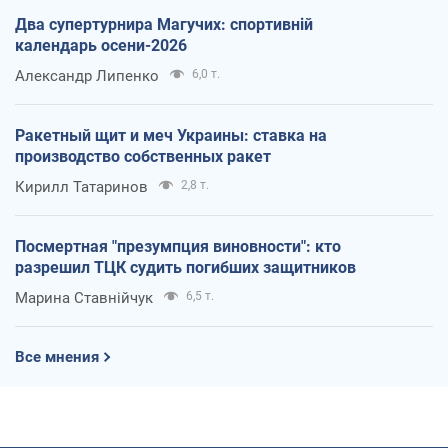
Два супертурнира Магучих: спортивній
календарь осени-2026
Александр Липенко
6,0 т.
Ракетный щит и меч Украины: ставка на
производство собственных ракет
Кирилл Татаринов
2,8 т.
Посмертная "презумпция виновности": кто
разрешил ТЦК судить погибших защитников
Марина Ставнійчук
6,5 т.
Все мнения