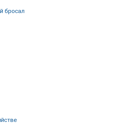
ый бросал
ийстве