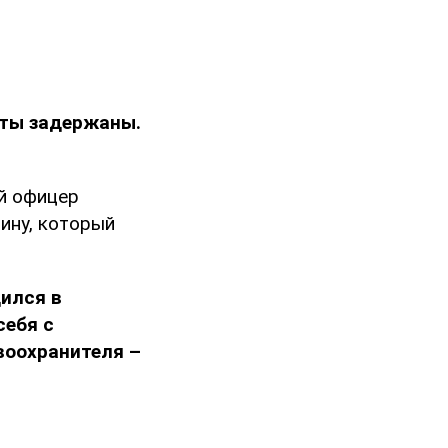
нты задержаны.
й офицер
ину, который
ился в
себя с
воохранителя –