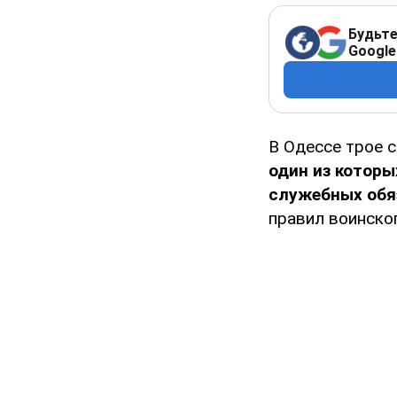
Будьте
Google
В Одессе трое 
один из которы
служебных обя
правил воинског