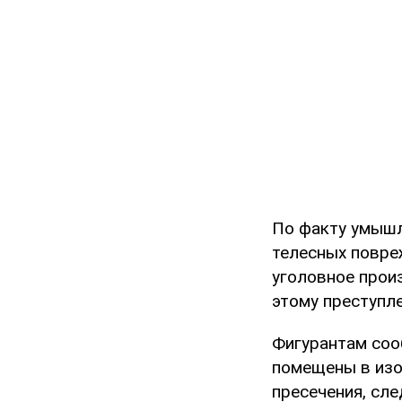
По факту умышл
телесных повре
уголовное произ
этому преступл
Фигурантам соо
помещены в изо
пресечения, сл