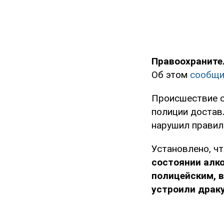
Правоохраните
Об этом
сообщ
Происшествие с
полиции достав
нарушил правила
Установлено, ч
состоянии алко
полицейским, в
устроили драку