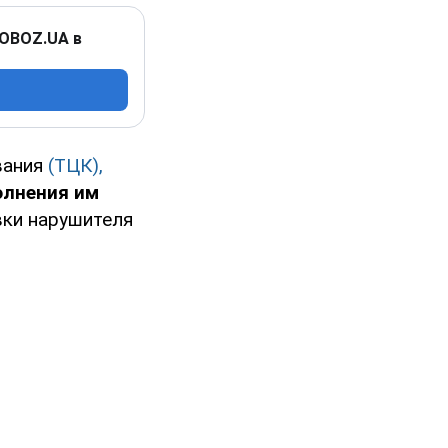
 OBOZ.UA в
вания
(ТЦК),
олнения им
ки нарушителя