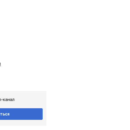
m-канал
ться