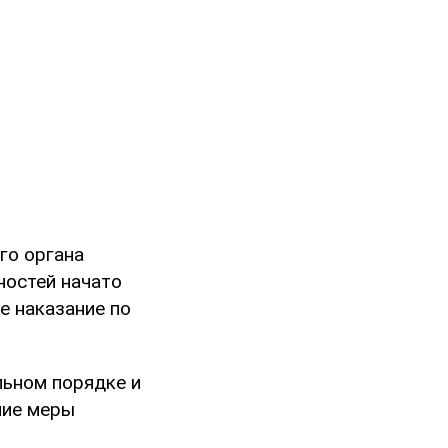
го органа
ностей начато
е наказание по
льном порядке и
ние меры