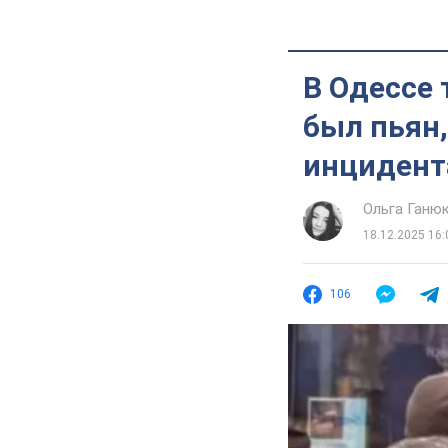
В Одессе 
был пьян,
инцидент
Ольга Ганю
18.12.2025 16:
106