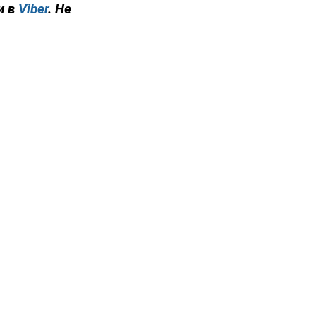
и в
Viber
. Не