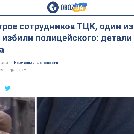
трое сотрудников ТЦК, один и
 избили полицейского: детали
а
кова
Криминальные новости
09
10,3 т.