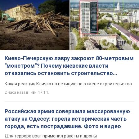
"монстром"? Почему киевские власти
отказались остановить строительство
небоскреба "московского верующего"
Какая реакция Кличко на петицию по отмене строительства
2 часа назад
17,1 т.
Российская армия совершила массированную
атаку на Одессу: горела историческая часть
города, есть пострадавшие. Фото и видео
Для террора враг применил ракеты и дроны
32 минуты назад
53,2 т.
«Они воюют против продовольственной
безопасности мира!» Зеленский заявил, что
российская армия вновь обстреляла порт в
Одессе
Только за неделю против Украины было применено десятки
ракет, большинство из которых – баллистические