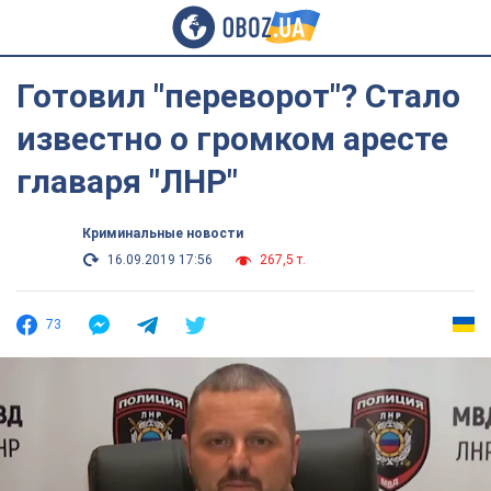
Готовил "переворот"? Стало
известно о громком аресте
главаря "ЛНР"
Криминальные новости
16.09.2019 17:56
267,5 т.
73