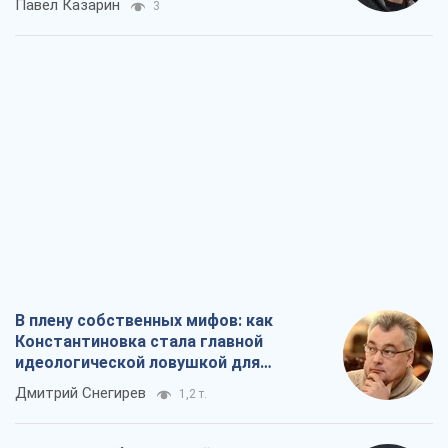
В плену собственных мифов: как
Константиновка стала главной
идеологической ловушкой для
российских оккупантов
Дмитрий Снегирев
1,2 т.
Рекрутинг: обновленный и, похоже,
полезный вражеский опыт, или
Диалектика требовательной трусости
Александр Кирш
1,3 т.
Ни оружия, ни людей: как Лукашенко
создает новую армию
Игар Тышкевич
16,4 т.