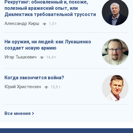
Когда закончится война?
Юрий Христензен
12,5 т.
Все мнения
О компании
Команда
Правовая информация
Политика
конфиденциальности
Реклама на сайте
Документы
Редакционная политика
Журналисты OBOZ.UA на месте