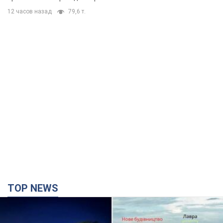
TOP NEWS
Киево-Печерскую лавру закроют 80-метровым