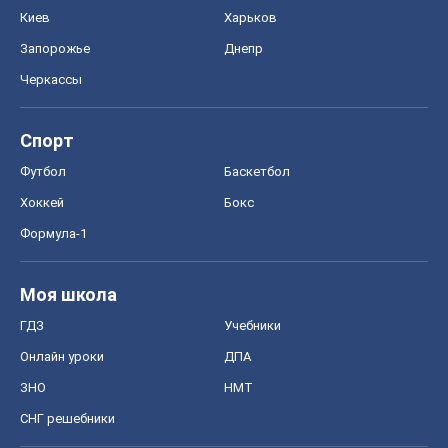
Хоккей
Бокс
Формула-1
Моя школа
ГДЗ
Учебники
Онлайн уроки
ДПА
ЗНО
НМТ
СНГ решебники
Авто
Тест Драйв
Электромобили
Акции
Сервис
Food Oboz
Рецепты
Напитки