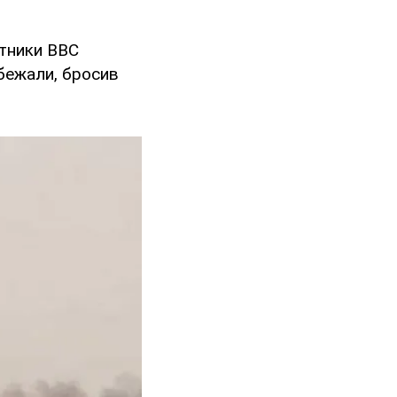
отники ВВС
бежали, бросив