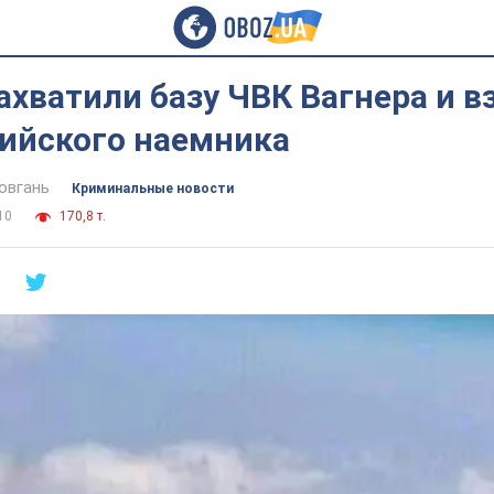
ахватили базу ЧВК Вагнера и в
сийского наемника
овгань
Криминальные новости
10
170,8 т.