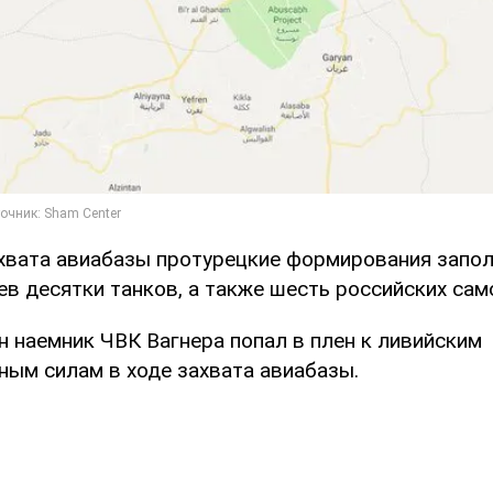
ахвата авиабазы протурецкие формирования запол
в десятки танков, а также шесть российских сам
н наемник ЧВК Вагнера попал в плен к ливийским
ным силам в ходе захвата авиабазы.