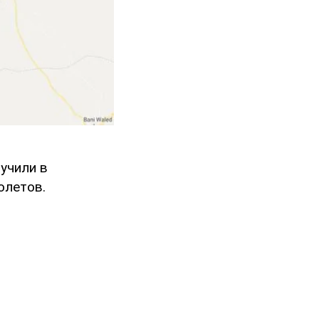
учили в
олетов.