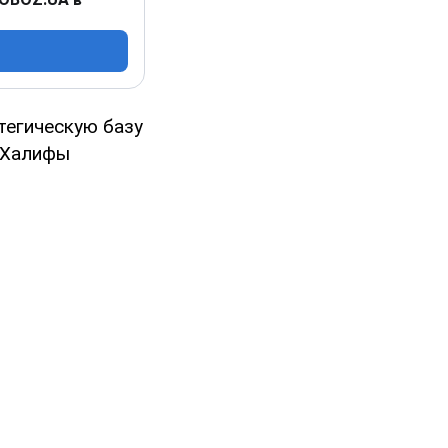
тегическую базу
а Халифы