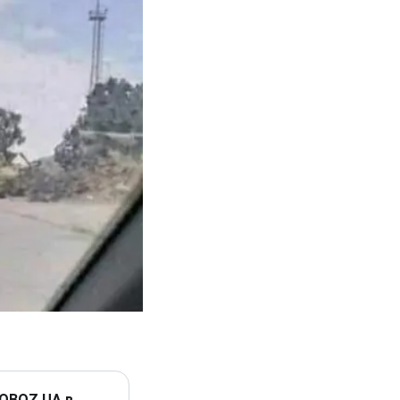
 OBOZ.UA в