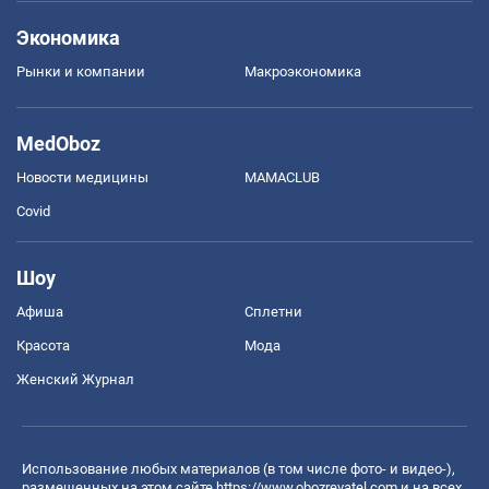
Экономика
Рынки и компании
Mакроэкономика
MedOboz
Новости медицины
MAMACLUB
Covid
Шоу
Афиша
Сплетни
Красота
Мода
Женский Журнал
Использование любых материалов (в том числе фото- и видео-),
размещенных на этом сайте
https://www.obozrevatel.com
и на всех