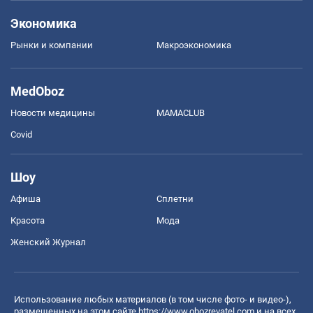
Экономика
Рынки и компании
Mакроэкономика
MedOboz
Новости медицины
MAMACLUB
Covid
Шоу
Афиша
Сплетни
Красота
Мода
Женский Журнал
Использование любых материалов (в том числе фото- и видео-),
размещенных на этом сайте
https://www.obozrevatel.com
и на всех