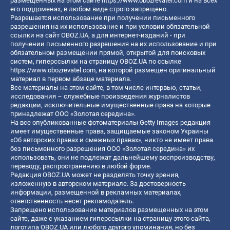
размещенных на этом сайте
https://www.obozrevatel.com
и на всех
его поддоменах, в любом виде строго запрещено.
Разрешается использование при получении письменного
разрешения на их использование и при условии обязательной
ссылки на сайт OBOZ.UA, а для интернет-изданий - при
получении письменного разрешения на их использование и при
обязательном размещении прямой, открытой для поисковых
систем, гиперссылки на страницу OBOZ.UA по ссылке
https://www.obozrevatel.com
, на которой размещен оригинальный
материал в первом абзаце материала.
Все материалы на этом сайте, в том числе интервью, статьи,
исследования – служебные произведения журналистов
редакции, исключительные имущественные права на которые
принадлежат ООО «Золотая середина».
На все опубликованные фотоматериалы Getty Images редакция
имеет имущественные права, защищаемые законом Украины
«Об авторских правах и смежных правах», никто не имеет права
без письменного разрешения ООО «Золотая середина» их
использовать, они не подлежат дальнейшему воспроизводству,
переводу, распространению в любой форме.
Редакция OBOZ.UA может не разделять точку зрения,
изложенную в авторском материале. За достоверность
информации, размещенной в рекламных материалах,
ответственность несет рекламодатель.
Запрещено использование материалов размещенных на этом
сайте, даже с указанием гиперссылки на страницу этого сайта,
логотипа OBOZ.UA или любого другого упоминания, но без