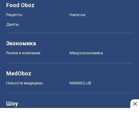
Food Oboz
Рецепты
Напитки
Диеты
Экономика
Рынки и компании
Mакроэкономика
MedOboz
Новости медицины
MAMACLUB
Шоу
Афиша
Сплетни
Красота
Мода
Женский Журнал