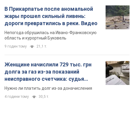
В Прикарпатье после аномальной
жары прошел сильный ливень:
дороги превратились в реки. Видео
Непогода обрушилась на Ивано-Франковскую
область и курортный Буковель
9 годин тому
21,1 т.
Женщине начислили 729 тыс. грн
долга за газ из-за показаний
неисправного счетчика: судья
вынес неожиданное решение
Нужно ли платить долг из-за доначисления
4 години тому
30,5 т.