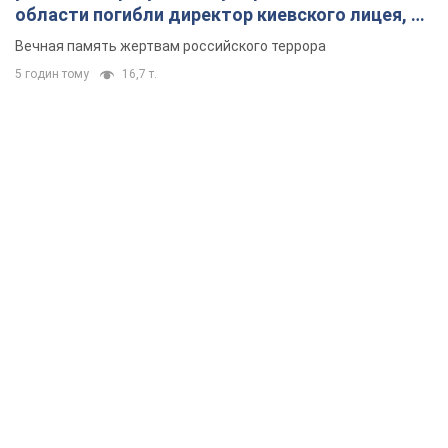
области погибли директор киевского лицея, её
муж и внук
Вечная память жертвам российского террора
5 годин тому
16,7 т.